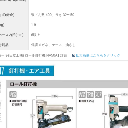
方式(針金)
装てん数:400、長さ:32〜50
kg)
1.9
ホース内径(mm)
6以上
付属品
保護メガネ、ケース、油さし
ーキ(日立工機) ロール釘打機 NV50A1 詳細
拡大画像はこちらをクリック