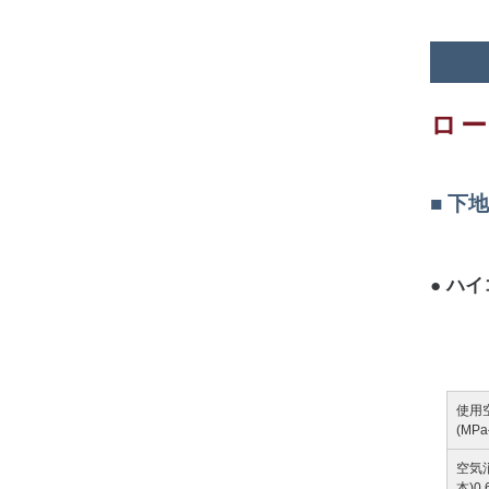
ロ
下地
ハイ
使用
(MPa{
空気消
本)0.