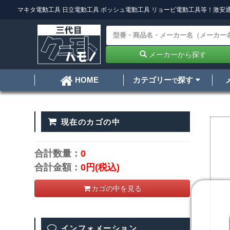
マキタ電動工具
日立電動工具
ボッシュ電動工具
リョービ電動工具
等！激安通
メーカーから探す
カテゴリー
探す
HOME
で
現在のカゴの中
合計数量：
0
合計金額：
0円
(税込)
カゴの中を見る
インフォメーション