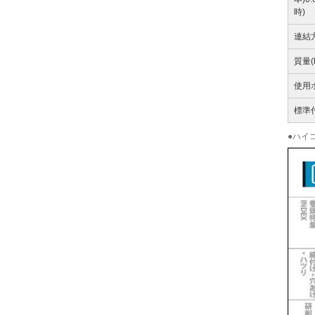
時)
連結
質量(
使用
標準
●ハイコ