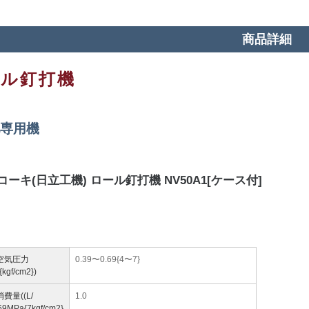
商品詳細
ール釘打機
専用機
コーキ(日立工機) ロール釘打機 NV50A1[ケース付]
空気圧力
0.39〜0.69{4〜7}
kgf/cm2})
費量((L/
1.0
69MPa{7kgf/cm2}