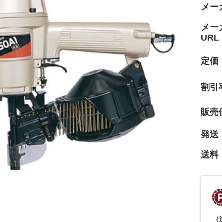
メー
メー
URL
定価
割引
販売
発送
送料
（