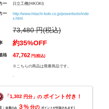
カー
日立工機(HIKOKI)
カー
http://www.hitachi-koki.co.jp/powertools/inde
x.html
73,480
円(税込)
約35%OFF
率
47,762
価格
円(税込)
※こちらの商品は廃番商品です。
-
ポイント付き！
「1,302
円分」の
３%
分の
注：
）
会員のみ
ポイントが付加されます