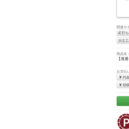
関連カ
釘打ち
日立工機
商品名
【廃番】
お支払
代
領