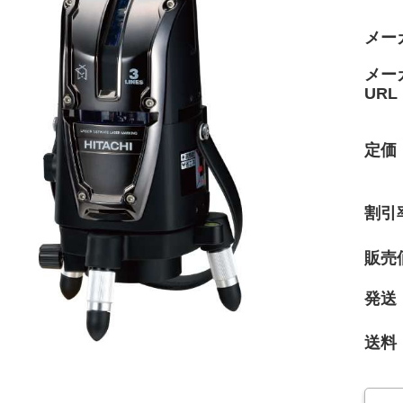
メー
メー
URL
定価
割引
販売
発送
送料