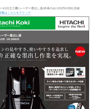
ーキ(日立工機) レーザー墨出し器(本体のみ) UG25U3(N) 詳細
画像はこちらをクリック