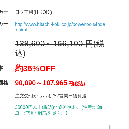
カー
日立工機(HIKOKI)
カー
http://www.hitachi-koki.co.jp/powertools/inde
x.html
138,600～166,100
円(税
込)
約35%OFF
率
90,090～107,965
価格
円(税込)
注文受付からおよそ2営業日後発送
30000円以上(税込)で送料無料。(注意:北海
道・沖縄・離島を除く。)