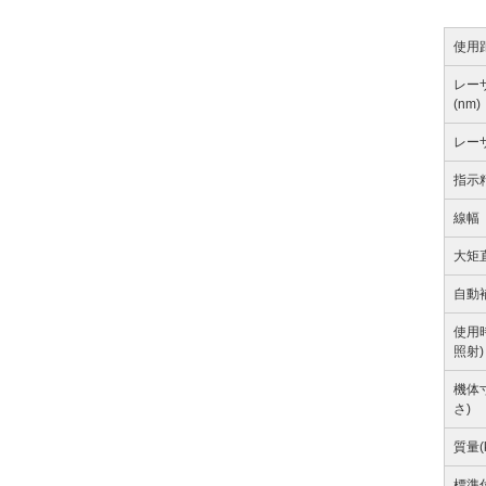
使用距
レー
(nm)
レー
指示
線幅
大矩
自動
使用
照射)
機体
さ)
質量(
標準