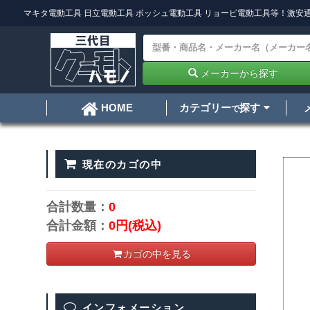
マキタ電動工具
日立電動工具
ボッシュ電動工具
リョービ電動工具
等！激安通
メーカーから探す
カテゴリー
探す
HOME
で
現在のカゴの中
合計数量：
0
合計金額：
0円
(税込)
カゴの中を見る
インフォメーション