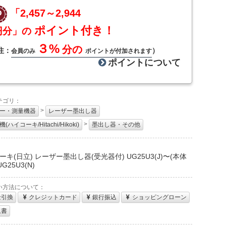
「2,457～2,944
ポイント付き！
円分」の
３%
分の
注：
）
会員のみ
ポイントが付加されます
ポイントについて
テゴリ：
>
ー・測量機器
レーザー墨出し器
>
(ハイコーキ/Hitachi/Hikoki)
墨出し器・その他
：
ーキ(日立) レーザー墨出し器(受光器付) UG25U3(J)〜(本体
UG25U3(N)
い方法について：
金引換
クレジットカード
銀行振込
ショッピングローン
収書