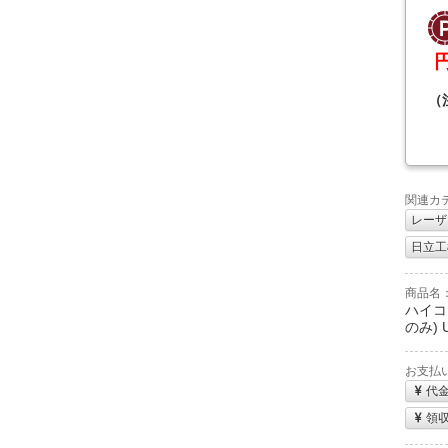
（
関連カ
レーザ
日立工機
商品名
ハイコ
のみ) 
お支払
代
領