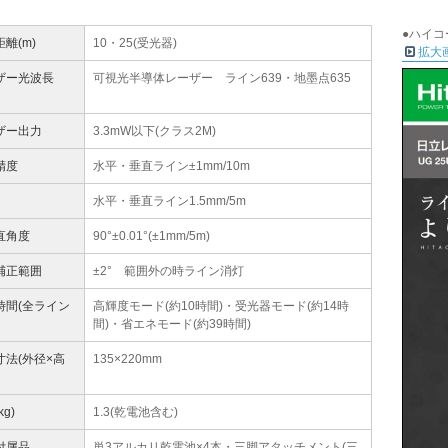
●ハイコ
離(m)
10・25(受光器)
拡大
ザー光波長
可視光半導体レーザー ライン639・地墨点635
ザー出力
3.3mW以下(クラス2M)
精度
水平・垂直ライン±1mm/10m
水平・垂直ライン1.5mm/5m
直角度
90°±0.01°(±1mm/5m)
補正範囲
±2° 範囲外の時ライン消灯
時間(全ライン
高輝度モード(約10時間)・受光器モード(約14時
間)・省エネモード(約39時間)
寸法(外径×高
135×220mm
kg)
1.3(乾電池含む)
付属品
単3アルカリ乾電池×4本・三脚アタッチメント(三