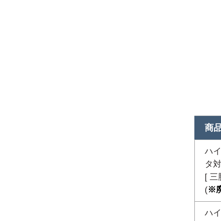
商
ハイ
タ対応
[ 
(
※
ハイ