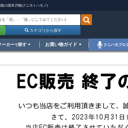
販の国本刃物(クニモトハモノ)
カテゴリから探す
メーカー
探す
お買い物ガイド
クニハモブロ
で