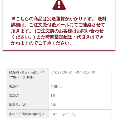
※こちらの商品は別途運賃がかかります。
送料
詳細は、ご注文受付後メールにてご連絡させて
頂きます。
(ご注文前のお客様はお問い合わせ
ください。)
また時間指定配送・代引きはでき
かねますのでご了承ください。
能力(幅×高さ)mm(丸パイ
(0°)123:105:30、(45°)50:50:30
プ:角パイプ:丸棒)
電源(V)
単相100
電流(A)
3.5
消費電力(W)
340
帯のこ刃周速(m/s{m/分})
0.4〜1.3{25〜80}