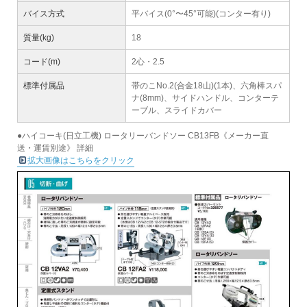
バイス方式
平バイス(0°〜45°可能)(コンター有り)
質量(kg)
18
コード(m)
2心・2.5
標準付属品
帯のこNo.2(合金18山)(1本)、六角棒スパ
ナ(8mm)、サイドハンドル、コンターテ
ーブル、スライドカバー
●ハイコーキ(日立工機) ロータリーバンドソー CB13FB《メーカー直
送・運賃別途》 詳細
拡大画像はこちらをクリック