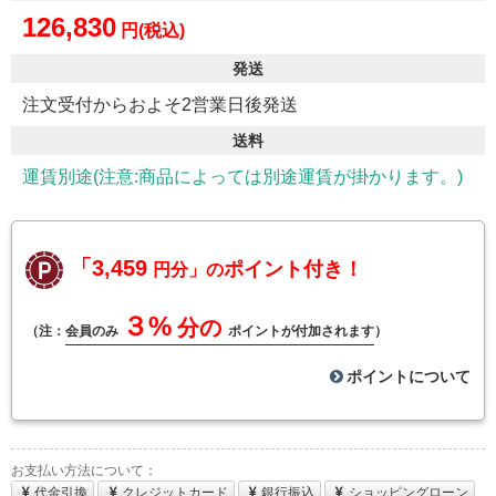
126,830
円(税込)
発送
注文受付からおよそ2営業日後発送
送料
運賃別途(注意:商品によっては別途運賃が掛かります。)
「3,459
ポイント付き！
円分」の
３%
分の
（注：
会員のみ
ポイントが付加されます
）
ポイントについて
お支払い方法について：
代金引換
クレジットカード
銀行振込
ショッピングローン