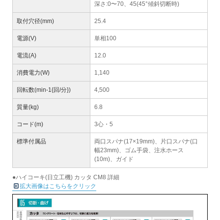
深さ:0〜70、45(45°傾斜切断時)
取付穴径(mm)
25.4
電源(V)
単相100
電流(A)
12.0
消費電力(W)
1,140
回転数(min-1{回/分})
4,500
質量(kg)
6.8
コード(m)
3心・5
標準付属品
両口スパナ(17×19mm)、片口スパナ(口
幅23mm)、ゴム手袋、注水ホース
(10m)、ガイド
●ハイコーキ(日立工機) カッタ CM8 詳細
拡大画像はこちらをクリック