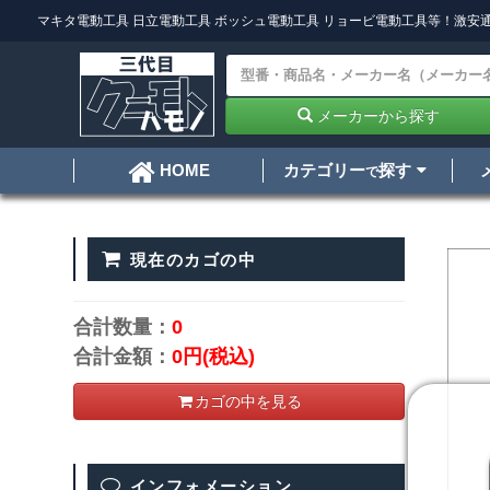
マキタ電動工具
日立電動工具
ボッシュ電動工具
リョービ電動工具
等！激安通
メーカーから探す
カテゴリー
探す
HOME
で
現在のカゴの中
合計数量：
0
合計金額：
0円
(税込)
カゴの中を見る
インフォメーション