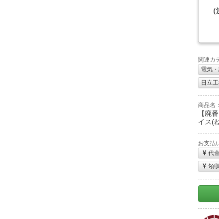
（
関連カ
電気・
日立工機
商品名
【廃番】
イス(ね
お支払
代
領