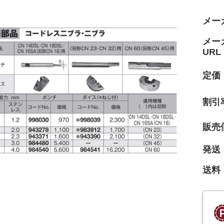
メー
メー
URL
定価
割引
販売
発送
送料