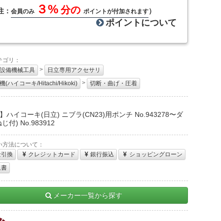
３%
分の
注：
）
会員のみ
ポイントが付加されます
ポイントについて
テゴリ：
>
設備機械工具
日立専用アクセサリ
>
(ハイコーキ/Hitachi/Hikoki)
切断・曲げ・圧着
：
ハイコーキ(日立) ニブラ(CN23)用ポンチ No.943278〜ダ
じ付) No.983912
い方法について：
金引換
クレジットカード
銀行振込
ショッピングローン
収書
メーカー一覧から探す