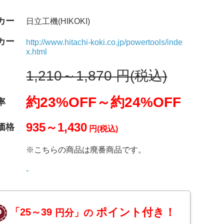
カー
日立工機(HIKOKI)
カー
http://www.hitachi-koki.co.jp/powertools/inde
x.html
1,210～1,870
円(税込)
約23%OFF～
約24%OFF
率
935～1,430
価格
円(税込)
※こちらの商品は廃番商品です。
-
ポイント付き！
「25～39
円分」の