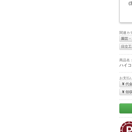
（
関連カ
園芸・
日立工機
商品名
ハイコー
お支払
代
領