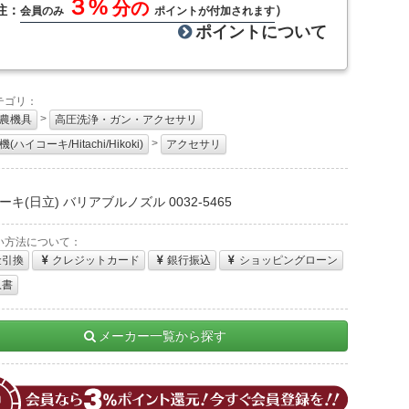
３%
分の
注：
）
会員のみ
ポイントが付加されます
ポイントについて
テゴリ：
>
農機具
高圧洗浄・ガン・アクセサリ
>
(ハイコーキ/Hitachi/Hikoki)
アクセサリ
：
キ(日立) バリアブルノズル 0032-5465
い方法について：
金引換
クレジットカード
銀行振込
ショッピングローン
収書
メーカー一覧から探す