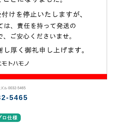
 0032-5465
-5465
プロ仕様