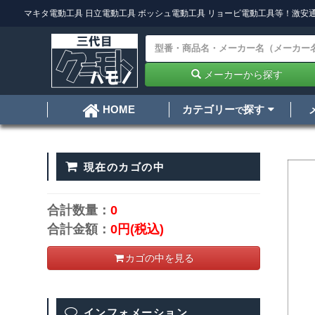
マキタ電動工具
日立電動工具
ボッシュ電動工具
リョービ電動工具
等！激安通
メーカーから探す
カテゴリー
探す
HOME
で
現在のカゴの中
合計数量：
0
合計金額：
0円
(税込)
カゴの中を見る
インフォメーション