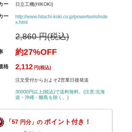
カー
日立工機(HIKOKI)
カー
http://www.hitachi-koki.co.jp/powertools/inde
x.html
2,860
円(税込)
約27%OFF
率
2,112
価格
円(税込)
注文受付からおよそ2営業日後発送
30000円以上(税込)で送料無料。(注意:北海
道・沖縄・離島を除く。)
ポイント付き！
「57
円分」の