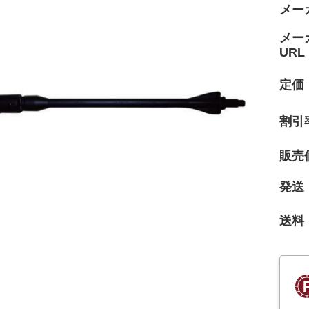
メー
メー
URL
定価
割引
販売
発送
送料