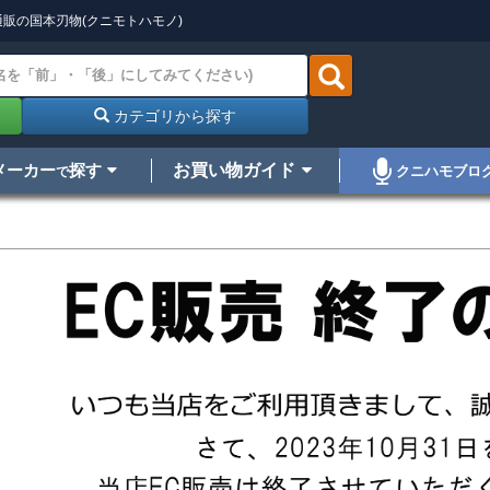
販の国本刃物(クニモトハモノ)
カテゴリから探す
メーカー
探す
お買い物ガイド
クニハモブロ
で