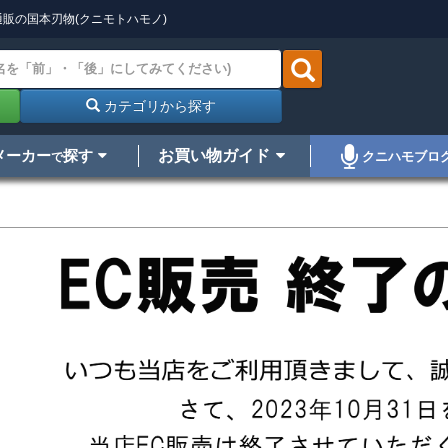
販の国本刃物(クニモトハモノ)
カテゴリから探す
メーカー
探す
お買い物ガイド
クニハモブロ
で