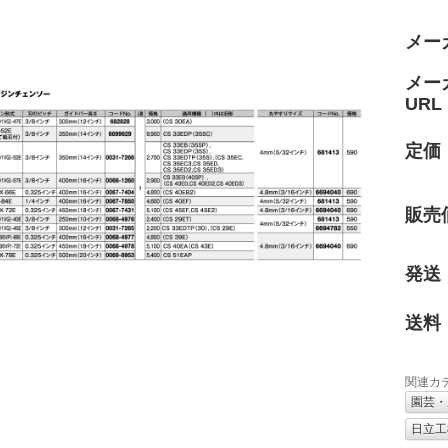
メー
メー
URL
定価
販売
発送
送料
関連カ
園芸・
日立工機