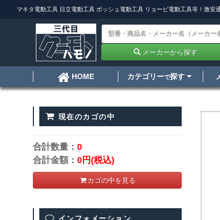
マキタ電動工具
日立電動工具
ボッシュ電動工具
リョービ電動工具
等！激安通
メーカーから探す
カテゴリー
探す
HOME
で
現在のカゴの中
合計数量：
0
合計金額：
0円
(税込)
カゴの中を見る
インフォメーション