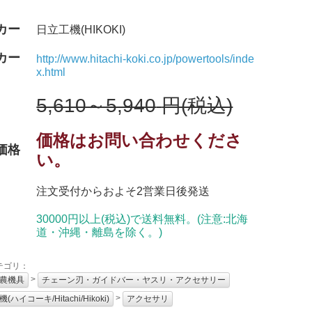
カー
日立工機(HIKOKI)
カー
http://www.hitachi-koki.co.jp/powertools/inde
x.html
5,610～5,940
円(税込)
価格はお問い合わせくださ
価格
い。
注文受付からおよそ2営業日後発送
30000円以上(税込)で送料無料。(注意:北海
道・沖縄・離島を除く。)
テゴリ：
>
農機具
チェーン刃・ガイドバー・ヤスリ・アクセサリー
>
(ハイコーキ/Hitachi/Hikoki)
アクセサリ