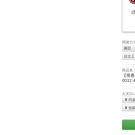
（
関連カ
園芸・
日立工機
商品名
【廃番
0032-
お支払
代
領