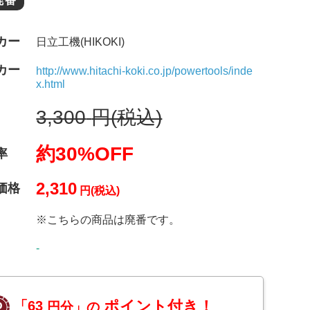
廃番
カー
日立工機(HIKOKI)
カー
http://www.hitachi-koki.co.jp/powertools/inde
x.html
3,300
円(税込)
約30%OFF
率
2,310
価格
円(税込)
※こちらの商品は廃番です。
-
ポイント付き！
「63
円分」の