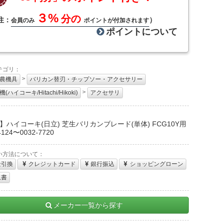
３%
分の
注：
）
会員のみ
ポイントが付加されます
ポイントについて
テゴリ：
>
農機具
バリカン替刃・チップソー・アクセサリー
>
(ハイコーキ/Hitachi/Hikoki)
アクセサリ
：
】ハイコーキ(日立) 芝生バリカンブレード(単体) FCG10Y用
4124〜0032-7720
い方法について：
金引換
クレジットカード
銀行振込
ショッピングローン
収書
メーカー一覧から探す