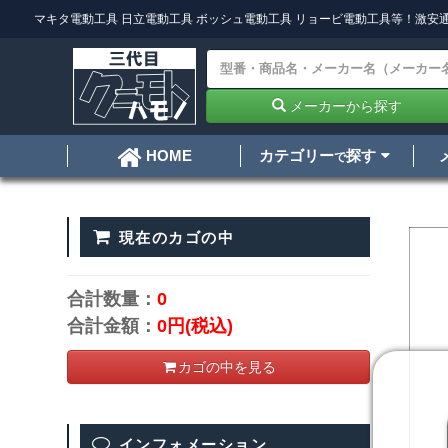
マキタ電動工具
日立電動工具
ボッシュ電動工具
リョービ電動工具
等！激安通
メーカーから探す
カテゴリー
探す
HOME
で
現在のカゴの中
合計数量：
0
合計金額：
0円
(税込)
カゴの中を見る
インフォメーション