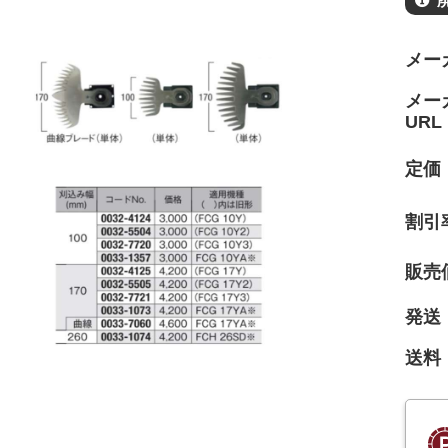
メー
メー
URL
定価
割引
販売
発送
送料