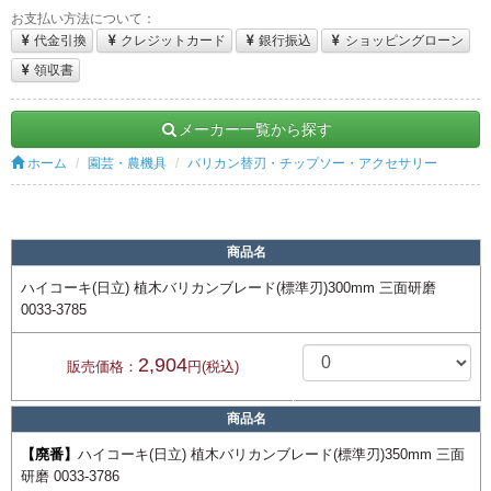
お支払い方法について：
代金引換
クレジットカード
銀行振込
ショッピングローン
領収書
メーカー一覧から探す
ホーム
園芸・農機具
バリカン替刃・チップソー・アクセサリー
商品名
ハイコーキ(日立) 植木バリカンブレード(標準刃)300mm 三面研磨
0033-3785
2,904
販売価格：
円(税込)
商品名
【廃番】
ハイコーキ(日立) 植木バリカンブレード(標準刃)350mm 三面
研磨 0033-3786