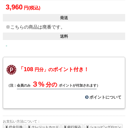
3,960
円(税込)
発送
※こちらの商品は廃番です。
送料
-
「108
ポイント付き！
円分」の
３%
分の
（注：
会員のみ
ポイントが付加されます
）
ポイントについて
お支払い方法について：
代金引換
クレジットカード
銀行振込
ショッピングローン