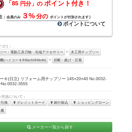
ポイント付き！
「85
円分」の
３%
分の
注：
）
会員のみ
ポイントが付加されます
ポイントについて
テゴリ：
>
ソー・電動工具刃物・先端アクセサリー
木工用チップソー
>
(ハイコーキ/Hitachi/Hikoki)
切断・曲げ・圧着
：
キ(日立) リフォーム用チップソー 145×20×40 No.0032-
No.0032-3555
い方法について：
金引換
クレジットカード
銀行振込
ショッピングローン
収書
メーカー一覧から探す