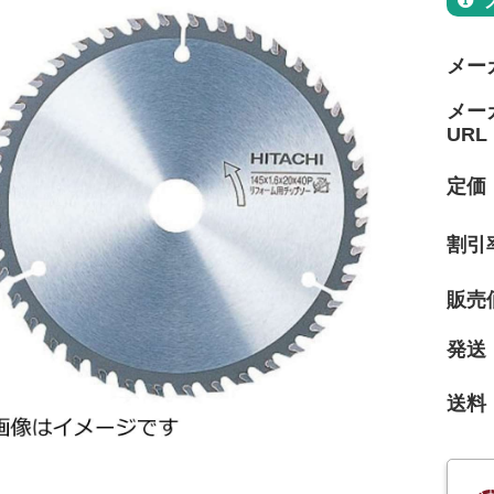
メー
メー
URL
定価
割引
販売
発送
送料