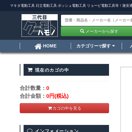
マキタ電動工具
日立電動工具
ボッシュ電動工具
リョービ電動工具
等！激安通
メーカーから探す
カテゴリー
探す
HOME
で
現在のカゴの中
合計数量：
0
合計金額：
0円
(税込)
カゴの中を見る
インフォメーション