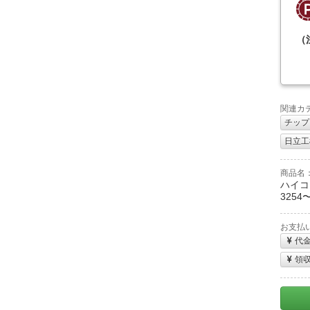
（
関連カ
チップ
日立工機
商品名
ハイコー
3254〜
お支払
代
領