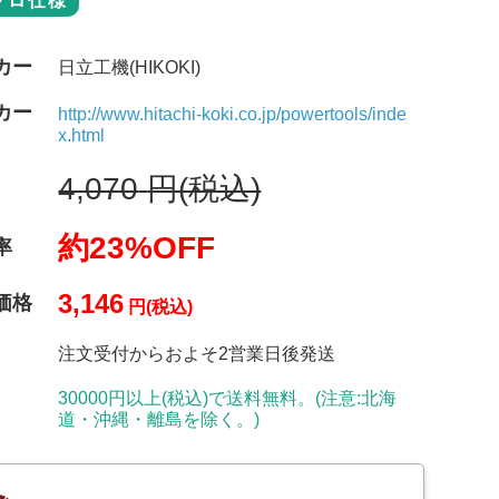
プロ仕様
カー
日立工機(HIKOKI)
カー
http://www.hitachi-koki.co.jp/powertools/inde
x.html
4,070
円(税込)
約23%OFF
率
3,146
価格
円(税込)
注文受付からおよそ2営業日後発送
30000円以上(税込)で送料無料。(注意:北海
道・沖縄・離島を除く。)