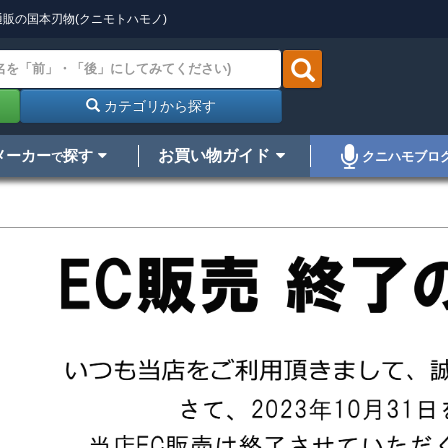
販の国本刃物(クニモトハモノ)
カテゴリから探す
メーカー
探す
お買い物ガイド
クニハモブロ
で