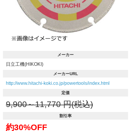
メーカー
日立工機(HIKOKI)
メーカーURL
http://www.hitachi-koki.co.jp/powertools/index.html
定価
9,900～11,770
円(税込)
割引率
約30%OFF