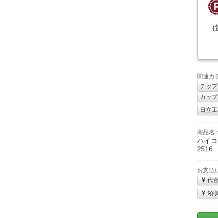
（
関連カ
チップ
カップ
日立工機
商品名
ハイコ
2516
お支払
代
領