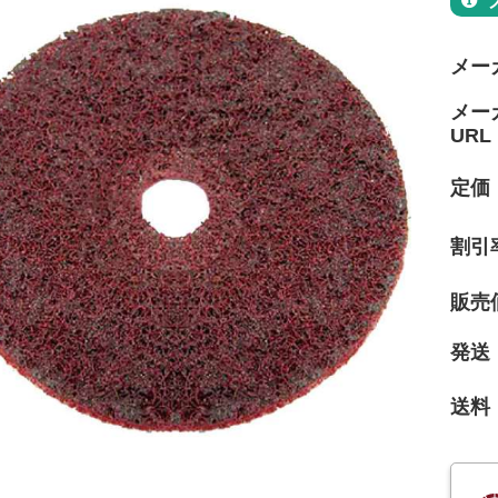
メー
メー
URL
定価
割引
販売
発送
送料