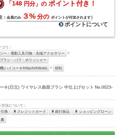
ポイント付き！
「148
円分」の
３%
分の
注：
）
会員のみ
ポイントが付加されます
ポイントについて
テゴリ：
>
ソー・電動工具刃物・先端アクセサリー
ブラシ・バフ・ポリッシャー
>
(ハイコーキ/Hitachi/Hikoki)
研削
：
ーキ(日立) ワイヤレス曲面ブラシ 中仕上げセット No.0023-
い方法について：
金引換
クレジットカード
銀行振込
ショッピングローン
収書