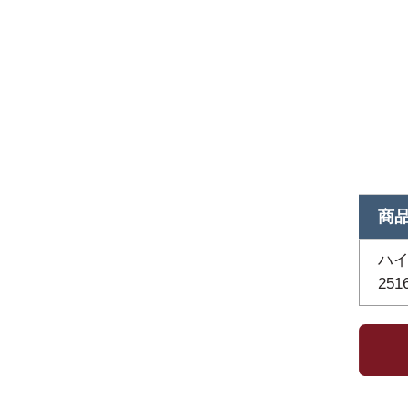
商
ハイ
251