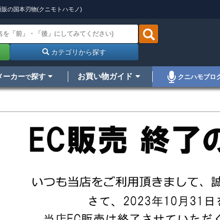
販の国本刃物(クニモトハモノ)
カテゴリから探す
メーカー
探す
お買い物ガイド
クニハモブロ
で