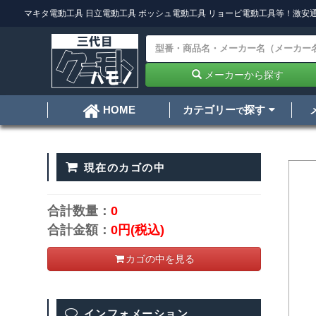
マキタ電動工具
日立電動工具
ボッシュ電動工具
リョービ電動工具
等！激安通
メーカーから探す
カテゴリー
探す
HOME
で
現在のカゴの中
合計数量：
0
合計金額：
0円
(税込)
カゴの中を見る
インフォメーション