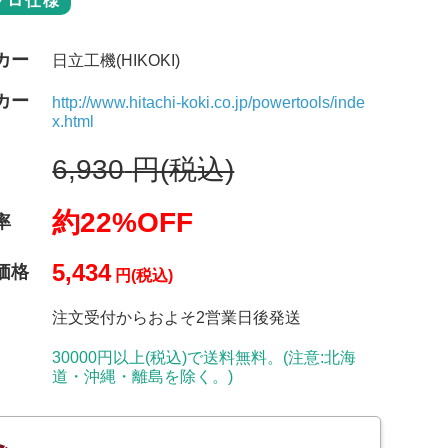
プロ仕様
カー
日立工機(HIKOKI)
カー
http://www.hitachi-koki.co.jp/powertools/inde
x.html
6,930
円(税込)
約22%OFF
率
5,434
価格
円(税込)
注文受付からおよそ2営業日後発送
30000円以上(税込)で送料無料。(注意:北海
道・沖縄・離島を除く。)