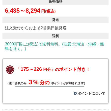
販売価格
6,435～8,294
円(税込)
発送
注文受付からおよそ2営業日後発送
送料
30000円以上(税込)で送料無料。(注意:北海道・沖縄・離
島を除く。)
「175～226
ポイント付き！
円分」の
３%
分の
（注：
会員のみ
ポイントが付加されます
）
ポイントについて