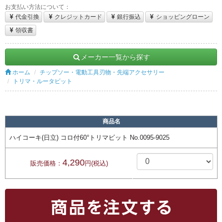
お支払い方法について：
代金引換
クレジットカード
銀行振込
ショッピングローン
領収書
メーカー一覧から探す
ホーム
チップソー・電動工具刃物・先端アクセサリー
トリマ・ルータビット
商品名
ハイコーキ(日立) コロ付60°トリマビット No.0095-9025
4,290
販売価格：
円(税込)