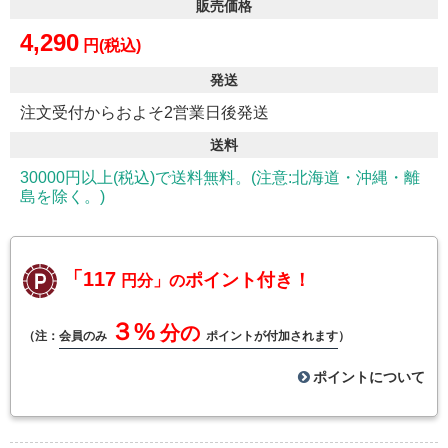
販売価格
4,290
円(税込)
発送
注文受付からおよそ2営業日後発送
送料
30000円以上(税込)で送料無料。(注意:北海道・沖縄・離
島を除く。)
「117
ポイント付き！
円分」の
３%
分の
（注：
会員のみ
ポイントが付加されます
）
ポイントについて