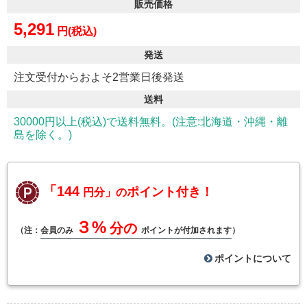
販売価格
5,291
円(税込)
発送
注文受付からおよそ2営業日後発送
送料
30000円以上(税込)で送料無料。(注意:北海道・沖縄・離
島を除く。)
「144
ポイント付き！
円分」の
３%
分の
（注：
会員のみ
ポイントが付加されます
）
ポイントについて