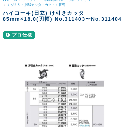
ミゾキリ・胴縁カッタ・カクノミ替刃
ハイコーキ(日立) け引きカッタ
85mm×18.0(刃幅) No.311403〜No.311404
プロ仕様