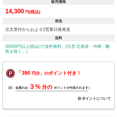
販売価格
14,300
円(税込)
発送
注文受付からおよそ2営業日後発送
送料
30000円以上(税込)で送料無料。(注意:北海道・沖縄・離
島を除く。)
「390
ポイント付き！
円分」の
３%
分の
（注：
会員のみ
ポイントが付加されます
）
ポイントについて