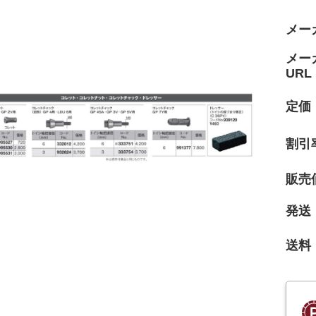
メー
メー
URL
定価
割引
販売
発送
送料