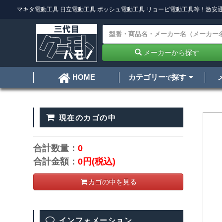
マキタ電動工具
日立電動工具
ボッシュ電動工具
リョービ電動工具
等！激安通
メーカーから探す
カテゴリー
探す
HOME
で
現在のカゴの中
合計数量：
0
合計金額：
0円
(税込)
カゴの中を見る
インフォメーション