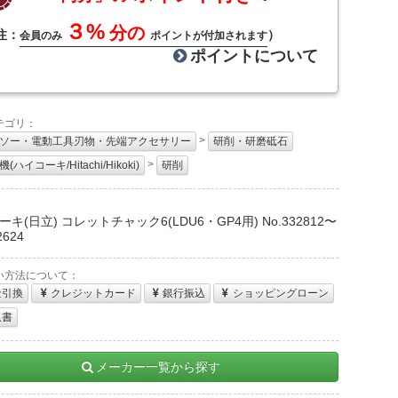
３%
分の
注：
）
会員のみ
ポイントが付加されます
ポイントについて
テゴリ：
>
ソー・電動工具刃物・先端アクセサリー
研削・研磨砥石
>
(ハイコーキ/Hitachi/Hikoki)
研削
：
キ(日立) コレットチャック6(LDU6・GP4用) No.332812〜
2624
い方法について：
金引換
クレジットカード
銀行振込
ショッピングローン
収書
メーカー一覧から探す