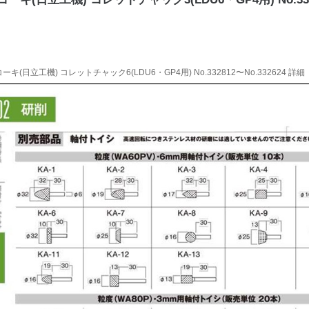
ーキ(日立工機) コレットチャック6(LDU6・GP4用) No.332812〜No.332624 詳細