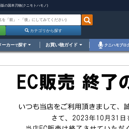
販の国本刃物(クニモトハモノ)
カテゴリから探す
メーカー
探す
お買い物ガイド
クニハモブロ
で