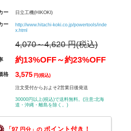
カー
日立工機(HIKOKI)
カー
http://www.hitachi-koki.co.jp/powertools/inde
x.html
4,070～4,620
円(税込)
約13%OFF～
約23%OFF
率
3,575
価格
円(税込)
注文受付からおよそ2営業日後発送
30000円以上(税込)で送料無料。(注意:北海
道・沖縄・離島を除く。)
ポイント付き！
「97
円分」の