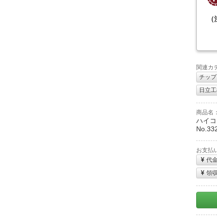
（
関連カ
チップ
日立工機
商品名
ハイコー
No.33
お支払
代
領