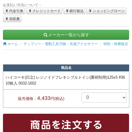
お支払い方法について：
代金引換
クレジットカード
銀行振込
ショッピングローン
領収書
メーカー一覧から探す
ホーム
チップソー・電動工具刃物・先端アクセサリー
研削・研磨砥石
商品名
ハイコーキ(日立) レジノイドフレキシブルトイシ(重研削用)125x5 #36
10枚入 0032-1602
4,433
販売価格：
円(税込)