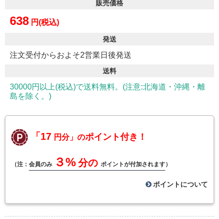
販売価格
638
円(税込)
発送
注文受付からおよそ2営業日後発送
送料
30000円以上(税込)で送料無料。(注意:北海道・沖縄・離
島を除く。)
「17
ポイント付き！
円分」の
３%
分の
（注：
会員のみ
ポイントが付加されます
）
ポイントについて