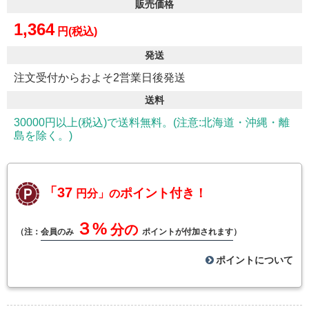
販売価格
1,364
円(税込)
発送
注文受付からおよそ2営業日後発送
送料
30000円以上(税込)で送料無料。(注意:北海道・沖縄・離
島を除く。)
「37
ポイント付き！
円分」の
３%
分の
（注：
会員のみ
ポイントが付加されます
）
ポイントについて