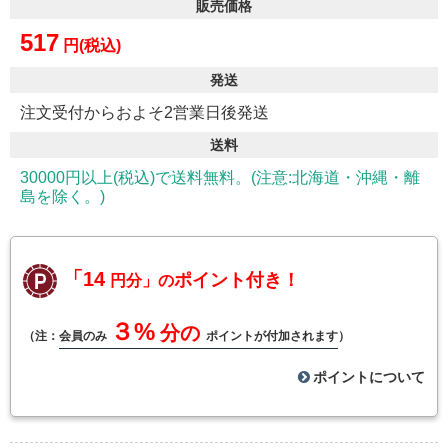
販売価格
517
円(税込)
発送
注文受付からおよそ2営業日後発送
送料
30000円以上(税込)で送料無料。(注意:北海道・沖縄・離
島を除く。)
「14
ポイント付き！
円分」の
３%
分の
（注：
会員のみ
ポイントが付加されます
）
ポイントについて