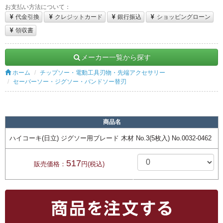
お支払い方法について：
代金引換
クレジットカード
銀行振込
ショッピングローン
領収書
メーカー一覧から探す
ホーム
チップソー・電動工具刃物・先端アクセサリー
セーバーソー・ジグソー・バンドソー替刃
商品名
ハイコーキ(日立) ジグソー用ブレード 木材 No.3(5枚入) No.0032-0462
517
販売価格：
円(税込)