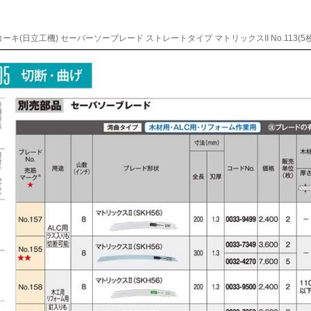
ーキ(日立工機) セーバーソーブレード ストレートタイプ マトリックスII No.113(5枚入) 