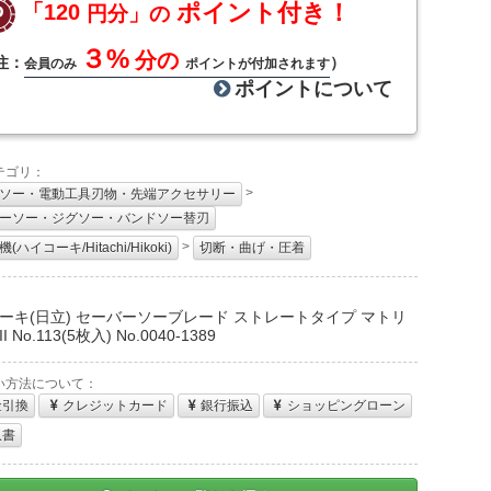
ポイント付き！
「120
円分」の
３%
分の
注：
）
会員のみ
ポイントが付加されます
ポイントについて
テゴリ：
>
ソー・電動工具刃物・先端アクセサリー
ーソー・ジグソー・バンドソー替刃
>
(ハイコーキ/Hitachi/Hikoki)
切断・曲げ・圧着
：
ーキ(日立) セーバーソーブレード ストレートタイプ マトリ
 No.113(5枚入) No.0040-1389
い方法について：
金引換
クレジットカード
銀行振込
ショッピングローン
収書