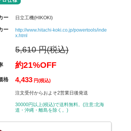
プロ仕様
カー
日立工機(HIKOKI)
カー
http://www.hitachi-koki.co.jp/powertools/inde
x.html
5,610
円(税込)
約21%OFF
率
4,433
価格
円(税込)
注文受付からおよそ2営業日後発送
30000円以上(税込)で送料無料。(注意:北海
道・沖縄・離島を除く。)