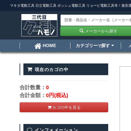
マキタ電動工具
日立電動工具
ボッシュ電動工具
リョービ電動工具
等！激安通
メーカーから探す
カテゴリー
探す
HOME
で
現在のカゴの中
合計数量：
0
合計金額：
0円
(税込)
カゴの中を見る
インフォメーション