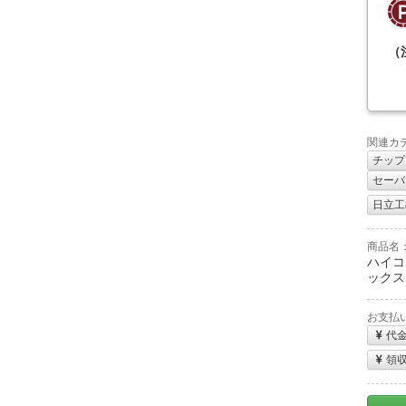
（
関連カ
チップ
セーバ
日立工機
商品名
ハイコ
ックスII
お支払
代
領