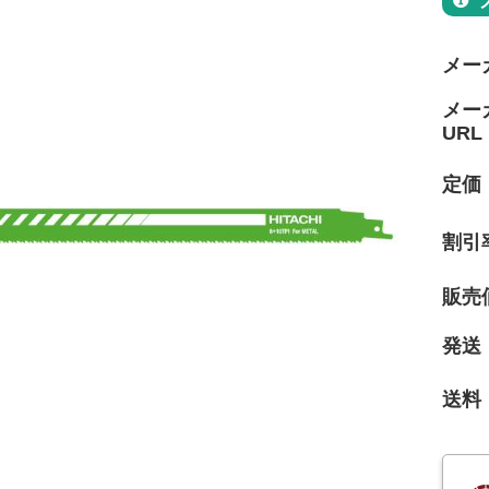
メー
メー
URL
定価
割引
販売
発送
送料