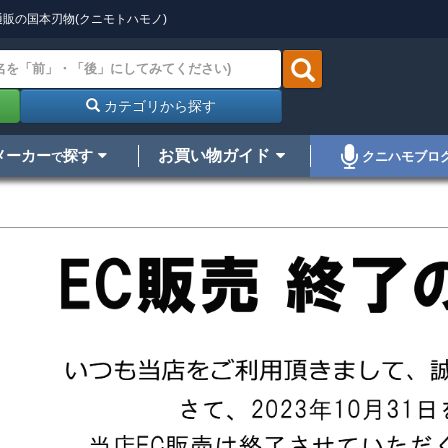
販の国本刃物(クニモトハモノ)
カテゴリから探す
メーカー
探す
お買い物ガイド
クニハモブロ
で