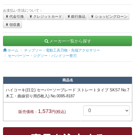
お支払い方法について：
代金引換
クレジットカード
銀行振込
ショッピングローン
領収書
メーカー一覧から探す
ホーム
チップソー・電動工具刃物・先端アクセサリー
セーバーソー・ジグソー・バンドソー替刃
商品名
ハイコーキ(日立) セーバーソーブレード ストレートタイプ SKS7 No.7
木工・曲線切り用(5枚入) No.0095-8187
1,573
販売価格：
円(税込)