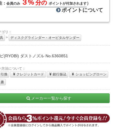
３%
分の
注：
）
会員のみ
ポイントが付加されます
ポイントについて
テゴリ：
>
具
ディスクグラインダー・オービタルサンダー
：
(RYOBI) ダストノズル No.6360851
い方法について：
金引換
クレジットカード
銀行振込
ショッピングローン
収書
メーカー一覧から探す