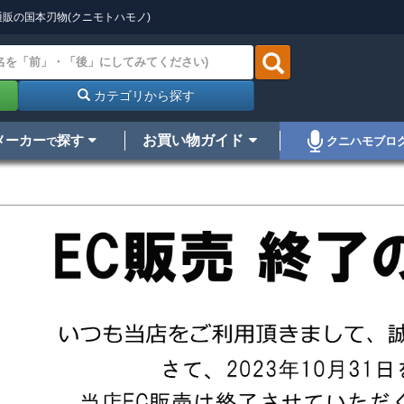
販の国本刃物(クニモトハモノ)
カテゴリから探す
メーカー
探す
お買い物ガイド
クニハモブロ
で