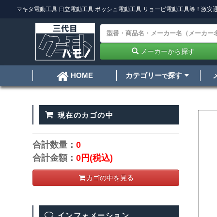
マキタ電動工具
日立電動工具
ボッシュ電動工具
リョービ電動工具
等！激安通
メーカーから探す
カテゴリー
探す
HOME
で
現在のカゴの中
合計数量：
0
合計金額：
0円
(税込)
カゴの中を見る
インフォメーション