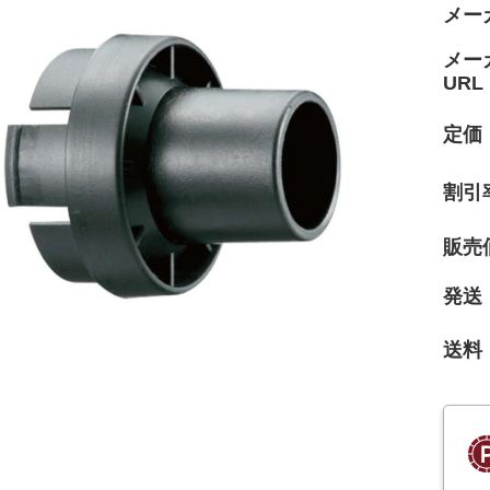
メー
メー
URL
定価
割引
販売
発送
送料