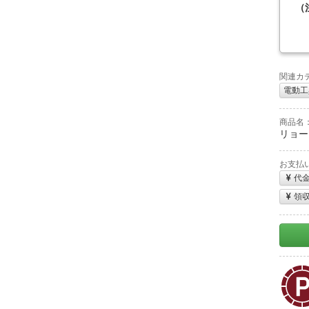
（
関連カ
電動工
商品名
リョービ
お支払
代
領