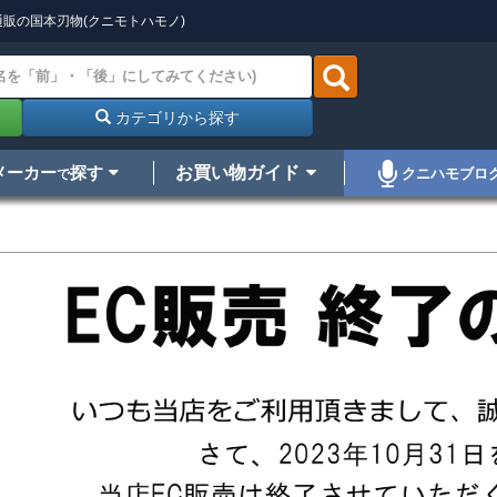
販の国本刃物(クニモトハモノ)
カテゴリから探す
メーカー
探す
お買い物ガイド
クニハモブロ
で