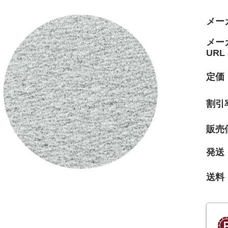
メー
メー
URL
定価
割引
販売
発送
送料