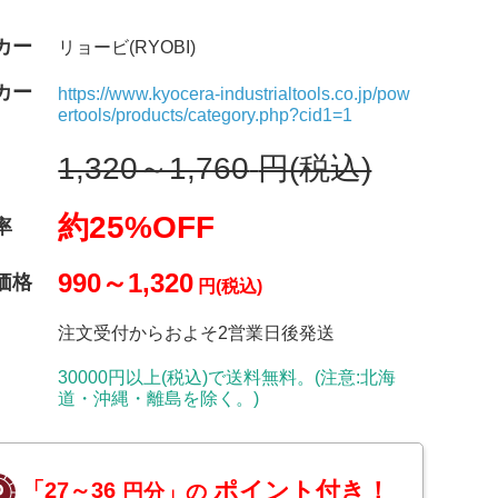
カー
リョービ(RYOBI)
カー
https://www.kyocera-industrialtools.co.jp/pow
ertools/products/category.php?cid1=1
1,320～1,760
円(税込)
約25%OFF
率
990～1,320
価格
円(税込)
注文受付からおよそ2営業日後発送
30000円以上(税込)で送料無料。(注意:北海
道・沖縄・離島を除く。)
ポイント付き！
「27～36
円分」の