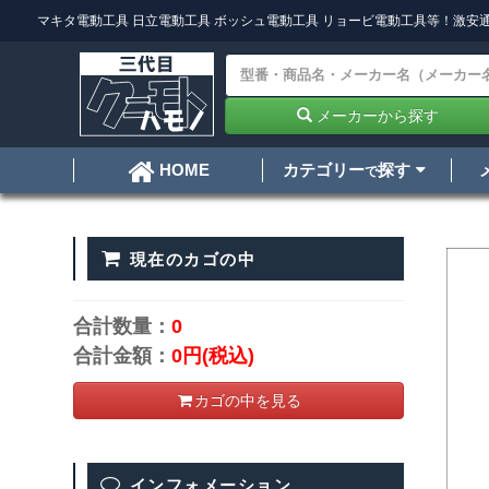
マキタ電動工具
日立電動工具
ボッシュ電動工具
リョービ電動工具
等！激安通
メーカーから探す
カテゴリー
探す
HOME
で
現在のカゴの中
合計数量：
0
合計金額：
0円
(税込)
カゴの中を見る
インフォメーション