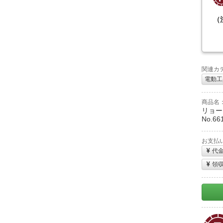
（
関連カ
電動工
商品名
リョービ
No.66
お支払
代
領