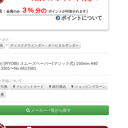
３%
分の
注：
）
会員のみ
ポイントが付加されます
ポイントについて
テゴリ：
>
具
ディスクグラインダー・オービタルサンダー
：
(RYOBI) スムーズペーパー(マジック式) 150mm #40
13301〜No.6613381
い方法について：
金引換
クレジットカード
銀行振込
ショッピングローン
収書
メーカー一覧から探す