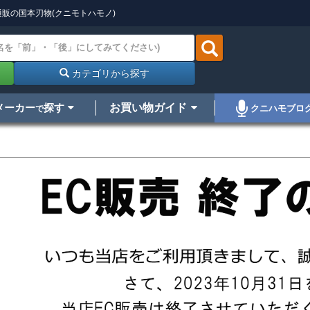
販の国本刃物(クニモトハモノ)
カテゴリから探す
メーカー
探す
お買い物ガイド
クニハモブロ
で