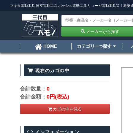
マキタ電動工具
日立電動工具
ボッシュ電動工具
リョービ電動工具
等！激安通
メーカーから探す
カテゴリー
探す
HOME
で
現在のカゴの中
合計数量：
0
合計金額：
0円
(税込)
カゴの中を見る
インフォメーション