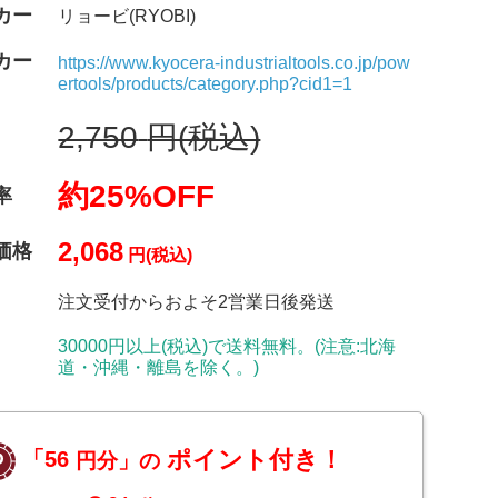
カー
リョービ(RYOBI)
カー
https://www.kyocera-industrialtools.co.jp/pow
ertools/products/category.php?cid1=1
2,750
円(税込)
約25%OFF
率
2,068
価格
円(税込)
注文受付からおよそ2営業日後発送
30000円以上(税込)で送料無料。(注意:北海
道・沖縄・離島を除く。)
ポイント付き！
「56
円分」の