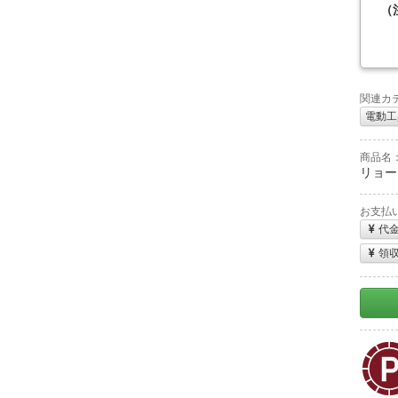
（
関連カ
電動工
商品名
リョービ
お支払
代
領