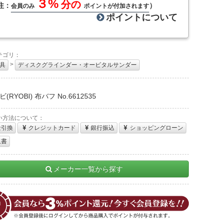
３%
分の
注：
）
会員のみ
ポイントが付加されます
ポイントについて
テゴリ：
>
具
ディスクグラインダー・オービタルサンダー
：
(RYOBI) 布バフ No.6612535
い方法について：
金引換
クレジットカード
銀行振込
ショッピングローン
収書
メーカー一覧から探す