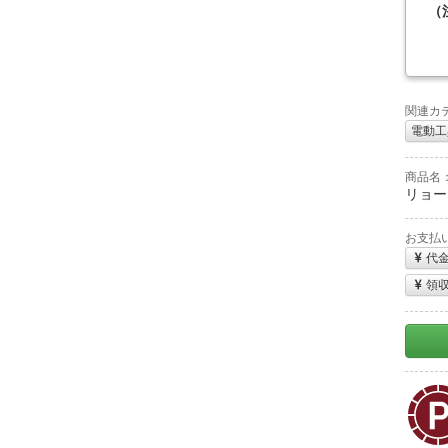
（
関連カ
電動工
商品名
リョービ
お支払
代
領