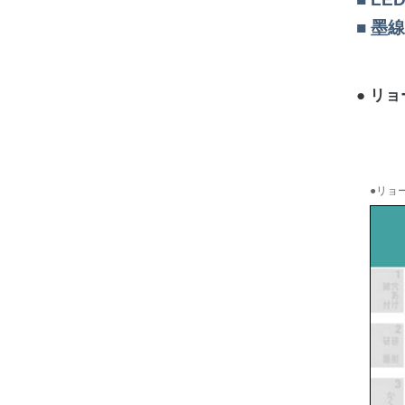
墨線
リョー
●リョー