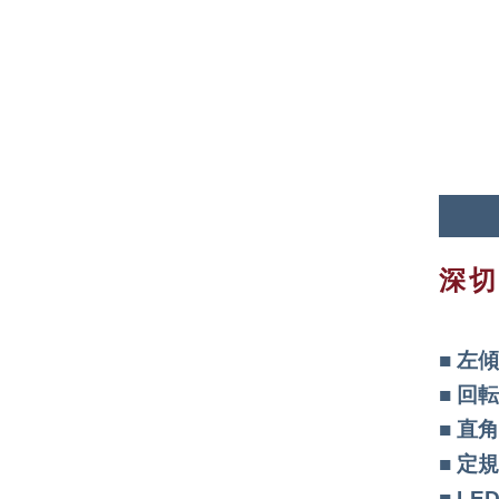
深
左傾
回転
直角
定規
LE