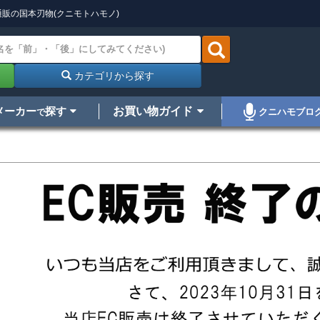
販の国本刃物(クニモトハモノ)
カテゴリから探す
メーカー
探す
お買い物ガイド
クニハモブロ
で