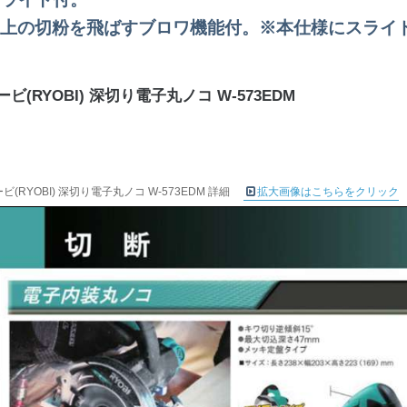
上の切粉を飛ばすブロワ機能付。※本仕様にスライ
ビ(RYOBI) 深切り電子丸ノコ W-573EDM
ビ(RYOBI) 深切り電子丸ノコ W-573EDM 詳細
拡大画像はこちらをクリック