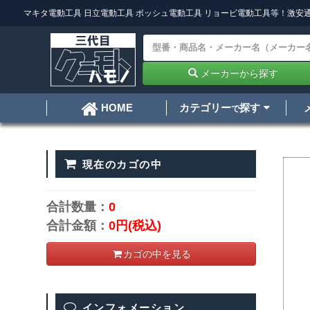
マキタ電動工具
日立電動工具
ボッシュ電動工具
リョービ電動工具
等！激安通
メーカーから探す
カテゴリー
探す
HOME
で
現在のカゴの中
合計数量：
0
合計金額：
0円
(税込)
カゴの中を見る
インフォメーション