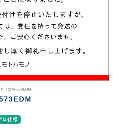
丸ノコ W-573EDM
573EDM
プロ仕様