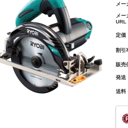
メー
メー
URL
定価
割引
販売
発送
送料