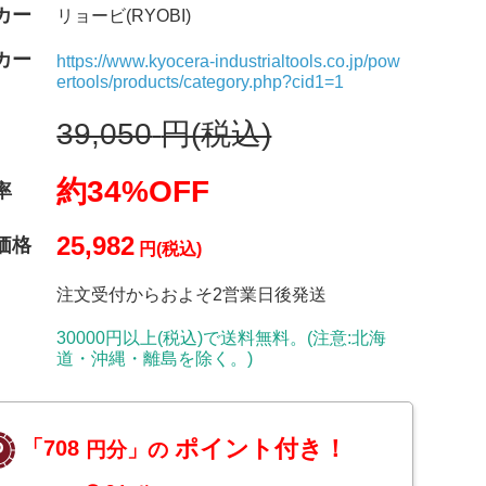
カー
リョービ(RYOBI)
カー
https://www.kyocera-industrialtools.co.jp/pow
ertools/products/category.php?cid1=1
39,050
円(税込)
約34%OFF
率
25,982
価格
円(税込)
注文受付からおよそ2営業日後発送
30000円以上(税込)で送料無料。(注意:北海
道・沖縄・離島を除く。)
ポイント付き！
「708
円分」の