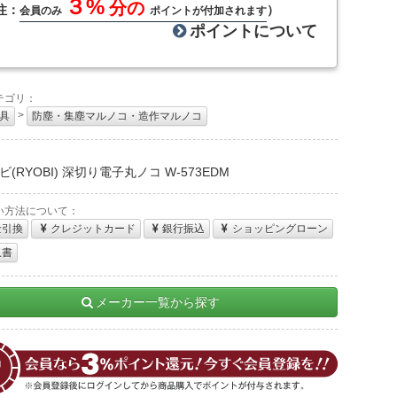
３%
分の
注：
）
会員のみ
ポイントが付加されます
ポイントについて
テゴリ：
>
具
防塵・集塵マルノコ・造作マルノコ
：
(RYOBI) 深切り電子丸ノコ W-573EDM
い方法について：
金引換
クレジットカード
銀行振込
ショッピングローン
収書
メーカー一覧から探す