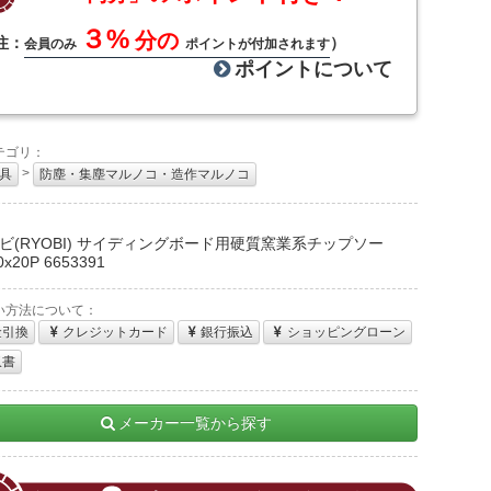
３%
分の
注：
）
会員のみ
ポイントが付加されます
ポイントについて
テゴリ：
>
具
防塵・集塵マルノコ・造作マルノコ
：
ビ(RYOBI) サイディングボード用硬質窯業系チップソー
0x20P 6653391
い方法について：
金引換
クレジットカード
銀行振込
ショッピングローン
収書
メーカー一覧から探す