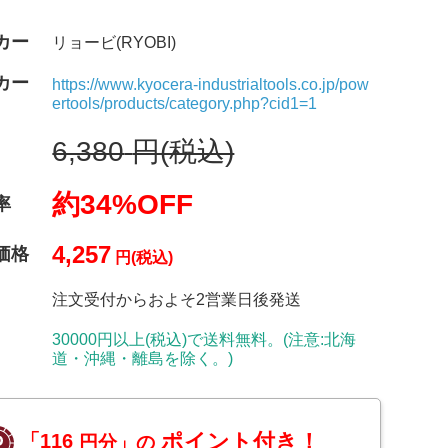
カー
リョービ(RYOBI)
カー
https://www.kyocera-industrialtools.co.jp/pow
ertools/products/category.php?cid1=1
6,380
円(税込)
約34%OFF
率
4,257
価格
円(税込)
注文受付からおよそ2営業日後発送
30000円以上(税込)で送料無料。(注意:北海
道・沖縄・離島を除く。)
ポイント付き！
「116
円分」の