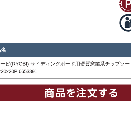
品名
ービ(RYOBI) サイディングボード用硬質窯業系チップソー
x20x20P 6653391