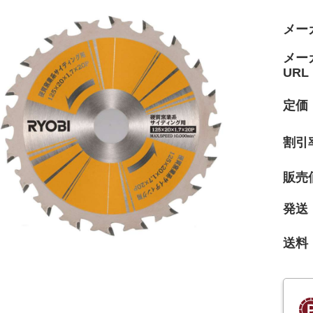
メー
メー
URL
定価
割引
販売
発送
送料