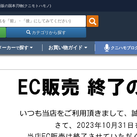
販の国本刃物(クニモトハモノ)
カテゴリから探す
メーカー
探す
お買い物ガイド
クニハモブロ
で