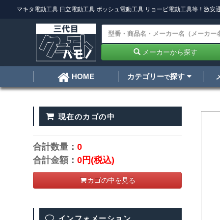
マキタ電動工具
日立電動工具
ボッシュ電動工具
リョービ電動工具
等！激安通
メーカーから探す
カテゴリー
探す
HOME
で
現在のカゴの中
合計数量：
0
合計金額：
0円
(税込)
カゴの中を見る
インフォメーション