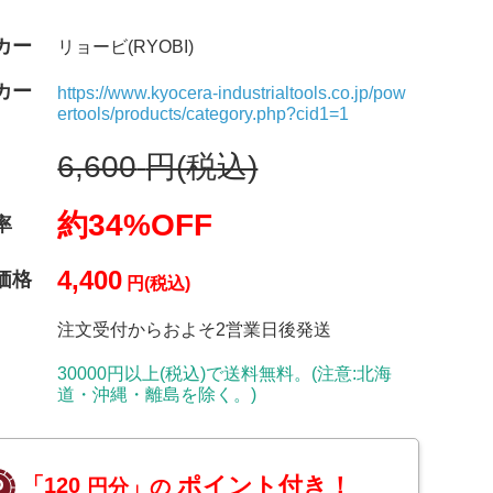
カー
リョービ(RYOBI)
カー
https://www.kyocera-industrialtools.co.jp/pow
ertools/products/category.php?cid1=1
6,600
円(税込)
約34%OFF
率
4,400
価格
円(税込)
注文受付からおよそ2営業日後発送
30000円以上(税込)で送料無料。(注意:北海
道・沖縄・離島を除く。)
ポイント付き！
「120
円分」の