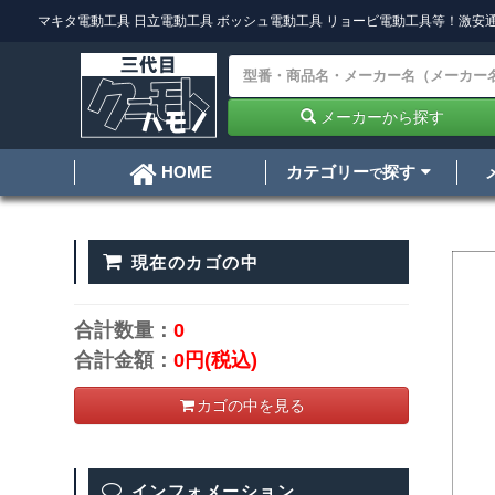
マキタ電動工具
日立電動工具
ボッシュ電動工具
リョービ電動工具
等！激安通
メーカーから探す
カテゴリー
探す
HOME
で
現在のカゴの中
合計数量：
0
合計金額：
0円
(税込)
カゴの中を見る
インフォメーション