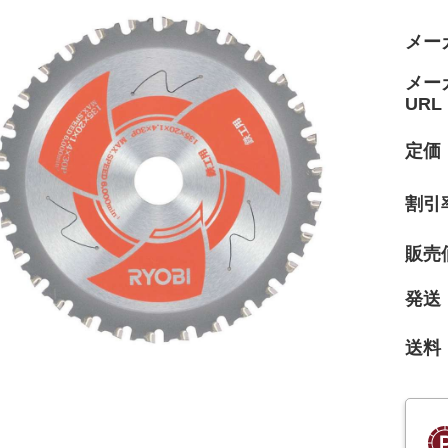
メー
メー
URL
定価
割引
販売
発送
送料