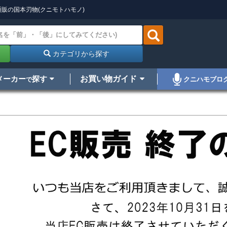
販の国本刃物(クニモトハモノ)
カテゴリから探す
メーカー
探す
お買い物ガイド
クニハモブロ
で