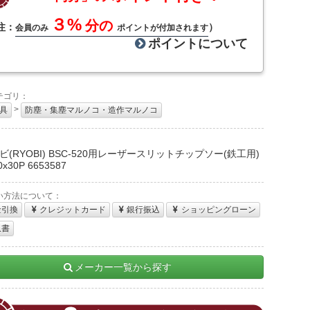
３%
分の
注：
）
会員のみ
ポイントが付加されます
ポイントについて
テゴリ：
>
具
防塵・集塵マルノコ・造作マルノコ
：
ビ(RYOBI) BSC-520用レーザースリットチップソー(鉄工用)
0x30P 6653587
い方法について：
金引換
クレジットカード
銀行振込
ショッピングローン
収書
メーカー一覧から探す