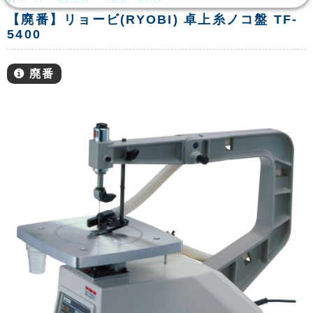
【廃番】リョービ(RYOBI) 卓上糸ノコ盤 TF-
5400
廃番