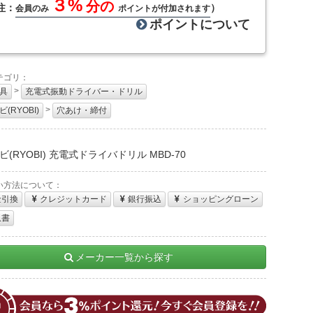
３%
分の
注：
）
会員のみ
ポイントが付加されます
ポイントについて
テゴリ：
>
具
充電式振動ドライバー・ドリル
>
(RYOBI)
穴あけ・締付
：
(RYOBI) 充電式ドライバドリル MBD-70
い方法について：
金引換
クレジットカード
銀行振込
ショッピングローン
収書
メーカー一覧から探す