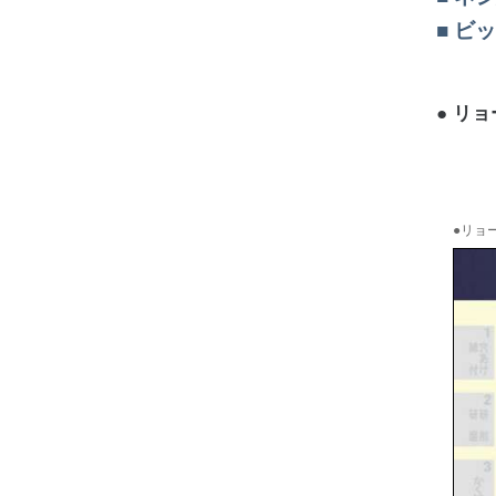
ビッ
リョー
●リョー