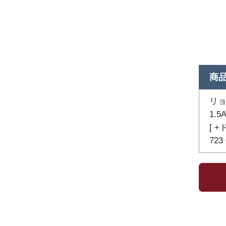
商
リョ
1.5
[ +
723