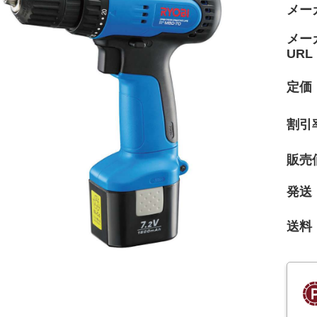
メー
メー
URL
定価
割引
販売
発送
送料