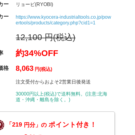
カー
リョービ(RYOBI)
カー
https://www.kyocera-industrialtools.co.jp/pow
ertools/products/category.php?cid1=1
12,100
円(税込)
約34%OFF
率
8,063
価格
円(税込)
注文受付からおよそ2営業日後発送
30000円以上(税込)で送料無料。(注意:北海
道・沖縄・離島を除く。)
ポイント付き！
「219
円分」の