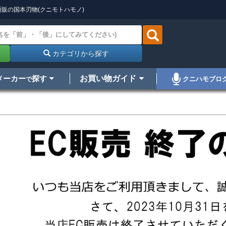
販の国本刃物(クニモトハモノ)
カテゴリから探す
メーカー
探す
お買い物ガイド
クニハモブロ
で