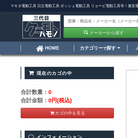
マキタ電動工具
日立電動工具
ボッシュ電動工具
リョービ電動工具
等！激安通
メーカーから探す
カテゴリー
探す
HOME
で
現在のカゴの中
合計数量：
0
合計金額：
0円
(税込)
カゴの中を見る
インフォメーション