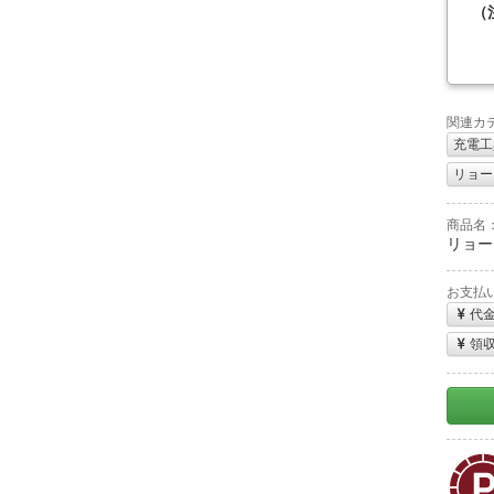
（
関連カ
充電工
リョービ
商品名
リョービ
お支払
代
領