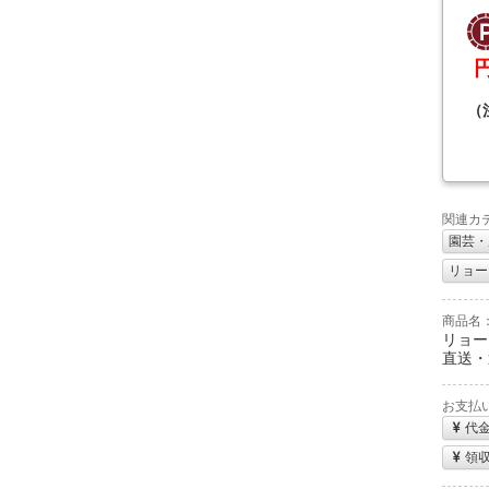
（
関連カ
園芸・
リョービ
商品名
リョービ
直送・
お支払
代
領