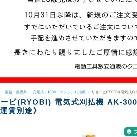
園芸・農機具
充電式・100V・エンジン刈払機
リョービ(RYOBI) 電気式刈
ービ(RYOBI) 電気式刈払機 AK-30
運賃別途》