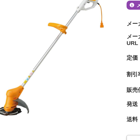
メー
メー
URL
定価
割引
販売
発送
送料