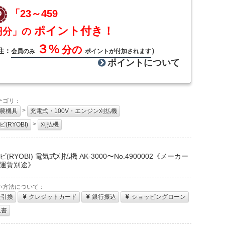
「23～459
ポイント付き！
円分」の
３%
分の
注：
）
会員のみ
ポイントが付加されます
ポイントについて
テゴリ：
>
農機具
充電式・100V・エンジン刈払機
>
(RYOBI)
刈払機
：
(RYOBI) 電気式刈払機 AK-3000〜No.4900002《メーカー
運賃別途》
い方法について：
金引換
クレジットカード
銀行振込
ショッピングローン
収書