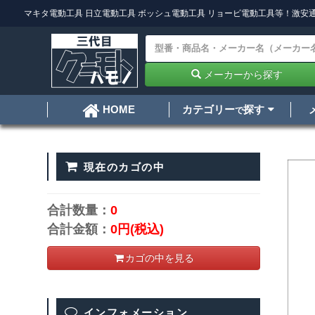
マキタ電動工具
日立電動工具
ボッシュ電動工具
リョービ電動工具
等！激安通
メーカーから探す
カテゴリー
探す
HOME
で
現在のカゴの中
合計数量：
0
合計金額：
0円
(税込)
カゴの中を見る
インフォメーション