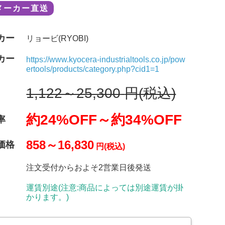
メーカー直送
カー
リョービ(RYOBI)
カー
https://www.kyocera-industrialtools.co.jp/pow
ertools/products/category.php?cid1=1
1,122～25,300
円(税込)
約24%OFF～
約34%OFF
率
858～16,830
価格
円(税込)
注文受付からおよそ2営業日後発送
運賃別途(注意:商品によっては別途運賃が掛
かります。)