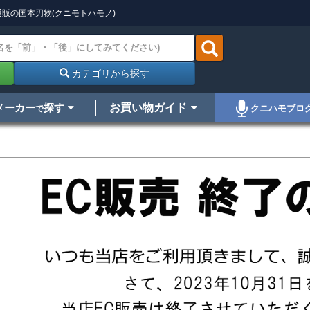
販の国本刃物(クニモトハモノ)
カテゴリから探す
メーカー
探す
お買い物ガイド
クニハモブロ
で