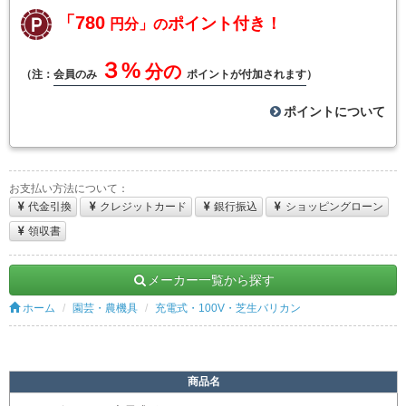
「780
ポイント付き！
円分」の
３%
分の
（注：
会員のみ
ポイントが付加されます
）
ポイントについて
お支払い方法について：
代金引換
クレジットカード
銀行振込
ショッピングローン
領収書
メーカー一覧から探す
ホーム
園芸・農機具
充電式・100V・芝生バリカン
商品名