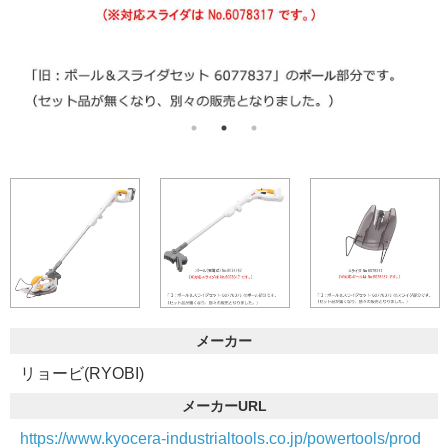
メーカー
リョービ(RYOBI)
メーカーURL
https://www.kyocera-industrialtools.co.jp/powertools/prod