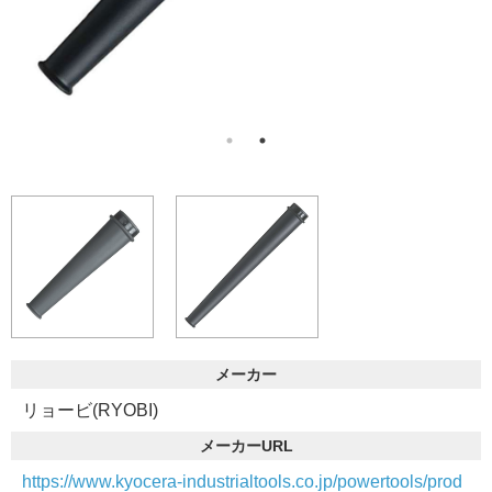
メーカー
リョービ(RYOBI)
メーカーURL
https://www.kyocera-industrialtools.co.jp/powertools/prod