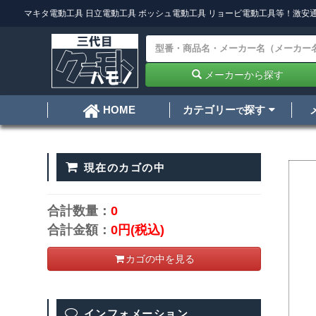
マキタ電動工具
日立電動工具
ボッシュ電動工具
リョービ電動工具
等！激安通
メーカーから探す
カテゴリー
探す
HOME
で
現在のカゴの中
合計数量：
0
合計金額：
0円
(税込)
カゴの中を見る
インフォメーション