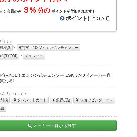
３%
分の
注：
）
会員のみ
ポイントが付加されます
ポイントについて
テゴリ：
>
農機具
充電式・100V・エンジンチェンソー
>
(RYOBI)
チェンソー
：
ビ(RYOBI) エンジン式チェンソー ESK-3740《メーカー直
賃別途》
い方法について：
金引換
クレジットカード
銀行振込
ショッピングローン
収書
メーカー一覧から探す