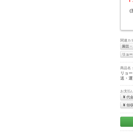
（
関連カ
園芸・
リョービ
商品名
リョー
送・運
お支払
代
領