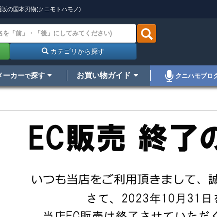
販の国本刃物(クニモトハモノ)
カテゴリから探す
メーカー
探す
お買い物ガイド
クニハモブロ
で