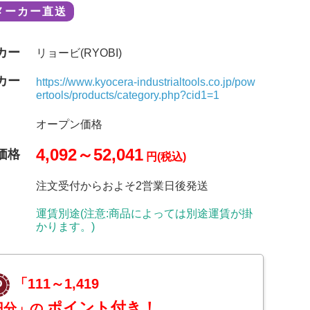
メーカー直送
カー
リョービ(RYOBI)
カー
https://www.kyocera-industrialtools.co.jp/pow
ertools/products/category.php?cid1=1
オープン価格
4,092～52,041
価格
円(税込)
注文受付からおよそ2営業日後発送
運賃別途(注意:商品によっては別途運賃が掛
かります。)
「111～1,419
ポイント付き！
円分」の