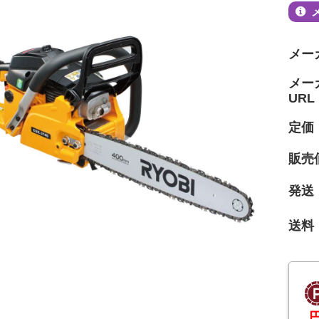
メー
メー
URL
定価
販売
発送
送料