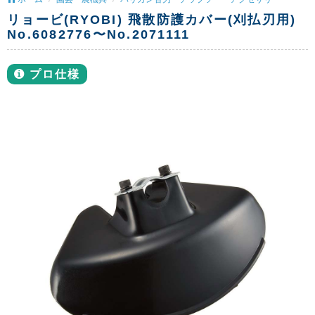
リョービ(RYOBI) 飛散防護カバー(刈払刃用)
No.6082776〜No.2071111
プロ仕様