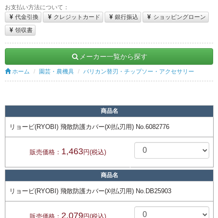
お支払い方法について：
代金引換
クレジットカード
銀行振込
ショッピングローン
領収書
メーカー一覧から探す
ホーム
園芸・農機具
バリカン替刃・チップソー・アクセサリー
商品名
リョービ(RYOBI) 飛散防護カバー(刈払刃用) No.6082776
1,463
販売価格：
円(税込)
商品名
リョービ(RYOBI) 飛散防護カバー(刈払刃用) No.DB25903
2,079
販売価格：
円(税込)