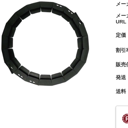
メー
メー
URL
定価
割引
販売
発送
送料