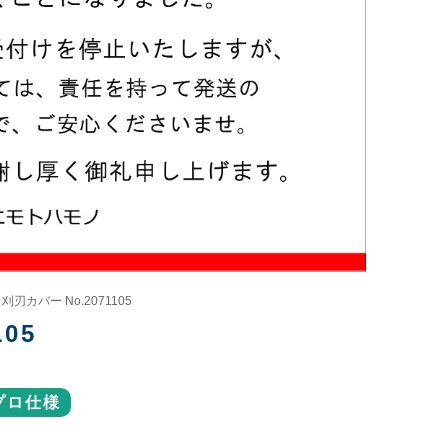
 刈刃カバー No.2071105
05
プロ仕様