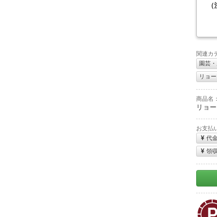
（
関連カ
園芸・
リョービ
商品名
リョービ
お支払
代
領