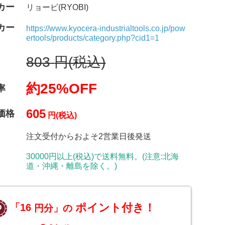
カー
リョービ(RYOBI)
カー
https://www.kyocera-industrialtools.co.jp/pow
ertools/products/category.php?cid1=1
803
円(税込)
約25%OFF
率
605
価格
円(税込)
注文受付からおよそ2営業日後発送
30000円以上(税込)で送料無料。(注意:北海
道・沖縄・離島を除く。)
ポイント付き！
「16
円分」の