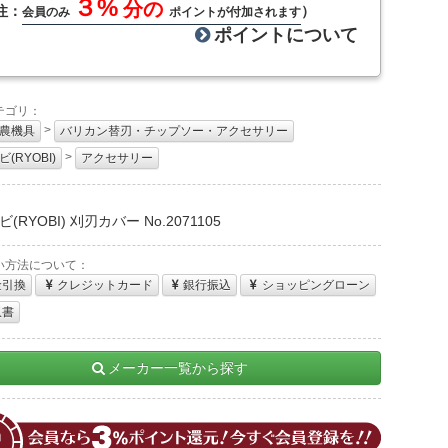
３%
分の
注：
）
会員のみ
ポイントが付加されます
ポイントについて
テゴリ：
>
農機具
バリカン替刃・チップソー・アクセサリー
>
(RYOBI)
アクセサリー
：
(RYOBI) 刈刃カバー No.2071105
い方法について：
金引換
クレジットカード
銀行振込
ショッピングローン
収書
メーカー一覧から探す