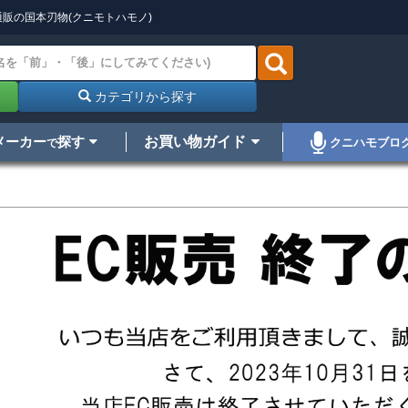
販の国本刃物(クニモトハモノ)
カテゴリから探す
メーカー
探す
お買い物ガイド
クニハモブロ
で