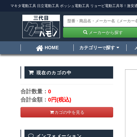
マキタ電動工具
日立電動工具
ボッシュ電動工具
リョービ電動工具
等！激安通
メーカーから探す
カテゴリー
探す
HOME
で
現在のカゴの中
合計数量：
0
合計金額：
0円
(税込)
カゴの中を見る
インフォメーション