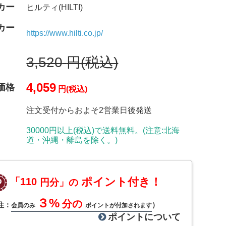
カー
ヒルティ(HILTI)
カー
https://www.hilti.co.jp/
3,520
円(税込)
4,059
価格
円(税込)
注文受付からおよそ2営業日後発送
30000円以上(税込)で送料無料。(注意:北海
道・沖縄・離島を除く。)
ポイント付き！
「110
円分」の
３%
分の
注：
）
会員のみ
ポイントが付加されます
ポイントについて