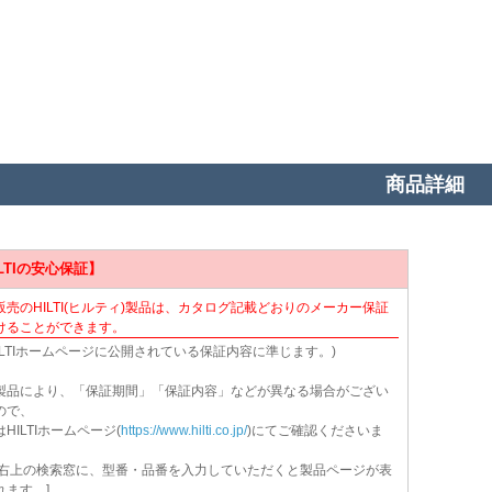
商品詳細
ILTIの安心保証】
販売のHILTI(ヒルティ)製品は、カタログ記載どおりのメーカー保証
けることができます。
HILTIホームページに公開されている保証内容に準じます。)
製品により、「保証期間」「保証内容」などが異なる場合がござい
ので、
HILTIホームページ(
https://www.hilti.co.jp/
)にてご確認くださいま
面右上の検索窓に、型番・品番を入力していただくと製品ページが表
れます。]