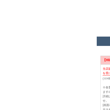
【H
当店
を受
(※
※各
ます
詳細は
せ。
[画
示さ