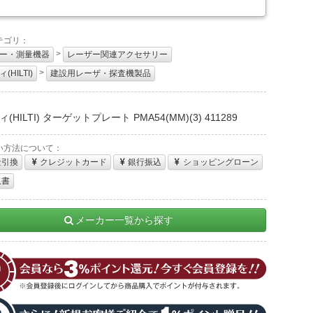
テゴリ：
>
ー・測量機器
レーザー関連アクセサリー
>
(HILTI)
建設用レーザ・探査機製品
：
(HILTI) ターゲットプレート PMA54(MM)(3) 411289
い方法について：
金引換
クレジットカード
銀行振込
ショッピングローン
収書
メーカー一覧から探す