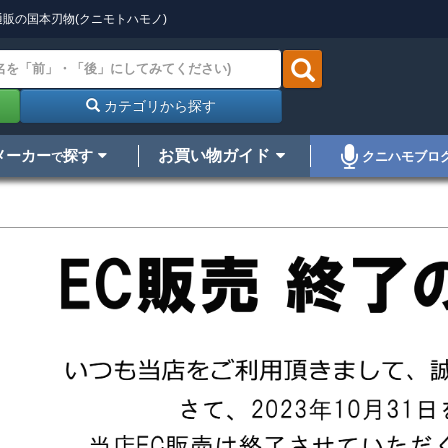
販の国本刃物(クニモトハモノ)
カテゴリから探す
メーカー
探す
お買い物ガイド
クニハモブロ
で