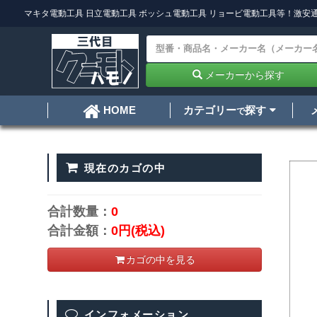
マキタ電動工具
日立電動工具
ボッシュ電動工具
リョービ電動工具
等！激安通
メーカーから探す
カテゴリー
探す
HOME
で
現在のカゴの中
合計数量：
0
合計金額：
0円
(税込)
カゴの中を見る
インフォメーション