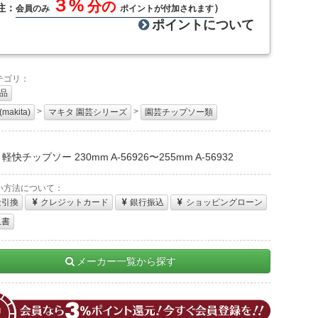
３%
分の
注：
）
会員のみ
ポイントが付加されます
ポイントについて
テゴリ：
品
>
>
akita)
マキタ 園芸シリーズ
園芸チップソー類
：
軽快チップソー 230mm A-56926〜255mm A-56932
い方法について：
金引換
クレジットカード
銀行振込
ショッピングローン
収書
メーカー一覧から探す