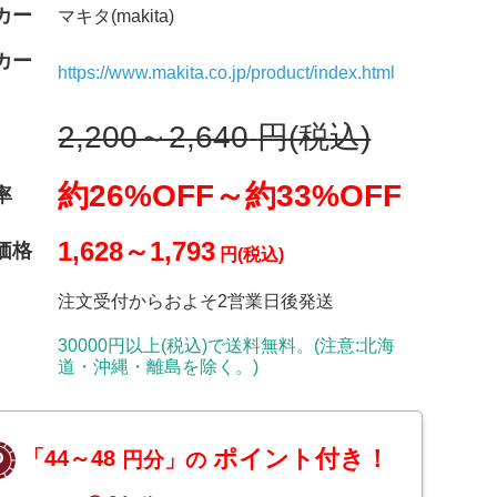
カー
マキタ(makita)
カー
https://www.makita.co.jp/product/index.html
2,200～2,640
円(税込)
約26%OFF～
約33%OFF
率
1,628～1,793
価格
円(税込)
注文受付からおよそ2営業日後発送
30000円以上(税込)で送料無料。(注意:北海
道・沖縄・離島を除く。)
ポイント付き！
「44～48
円分」の