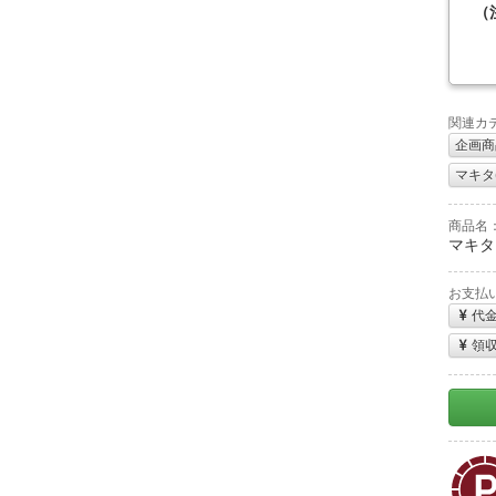
（
関連カ
企画商
マキタ(m
商品名
マキタ 
お支払
代
領