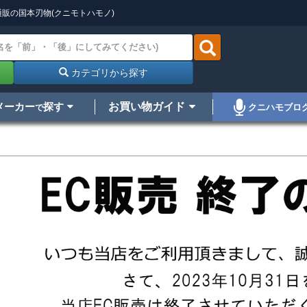
販の国本刃物(クニモトハモノ)
カテゴリから探す
メーカー
探す
お買い物ガイド
クニハモブロ
で