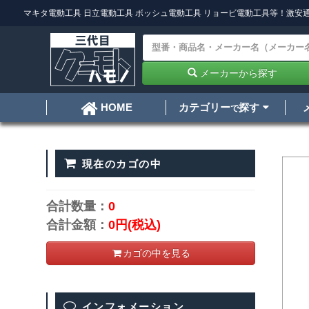
マキタ電動工具
日立電動工具
ボッシュ電動工具
リョービ電動工具
等！激安通
メーカーから探す
カテゴリー
探す
HOME
で
現在のカゴの中
合計数量：
0
合計金額：
0円
(税込)
カゴの中を見る
インフォメーション