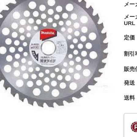
メー
メー
URL
定価
割引
販売
発送
送料