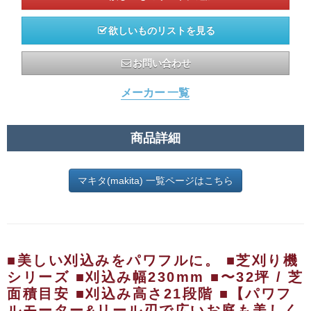
欲しいものリストを見る
お問い合わせ
メーカー 一覧
商品詳細
マキタ(makita) 一覧ページはこちら
■美しい刈込みをパワフルに。
■芝刈り機
シリーズ
■刈込み幅230mm
■〜32坪 / 芝
面積目安
■刈込み高さ21段階
■【パワフ
ルモーター&リール刃で広いお庭も美しく