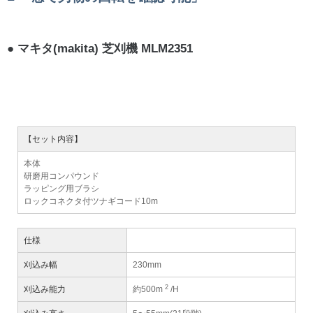
マキタ(makita) 芝刈機 MLM2351
【セット内容】
本体
研磨用コンパウンド
ラッピング用ブラシ
ロックコネクタ付ツナギコード10m
仕様
刈込み幅
230mm
2
刈込み能力
約500m
/H