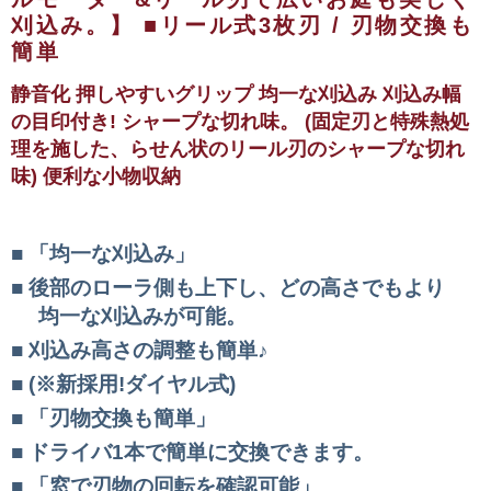
刈込み。】
■リール式3枚刃 / 刃物交換も
簡単
静音化
押しやすいグリップ
均一な刈込み
刈込み幅
の目印付き!
シャープな切れ味。
(固定刃と特殊熱処
理を施した、らせん状のリール刃のシャープな切れ
味)
便利な小物収納
「均一な刈込み」
後部のローラ側も上下し、どの高さでもより
均一な刈込みが可能。
刈込み高さの調整も簡単♪
(※新採用!ダイヤル式)
「刃物交換も簡単」
ドライバ1本で簡単に交換できます。
「窓で刃物の回転を確認可能」