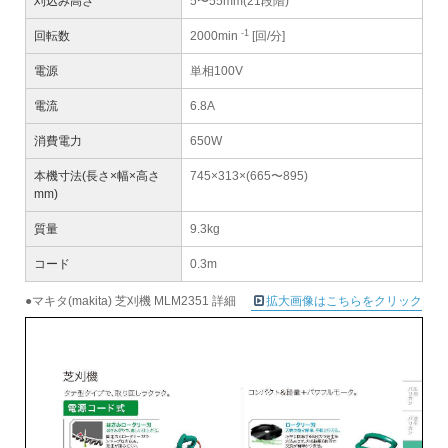
刈込み高さ
5〜55mm(21段階)
-1
回転数
2000min
[回/分]
電源
単相100V
電流
6.8A
消費電力
650W
本機寸法(長さ×幅×高さ
745×313×(665〜895)
mm)
質量
9.3kg
コード
0.3m
●マキタ(makita) 芝刈機 MLM2351 詳細
拡大画像はこちらをクリック