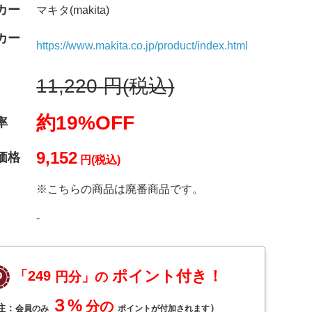
カー
マキタ(makita)
カー
https://www.makita.co.jp/product/index.html
11,220
円(税込)
約19%OFF
率
9,152
価格
円(税込)
※こちらの商品は廃番商品です。
-
ポイント付き！
「249
円分」の
３%
分の
注：
）
会員のみ
ポイントが付加されます