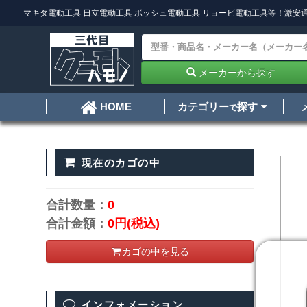
マキタ電動工具
日立電動工具
ボッシュ電動工具
リョービ電動工具
等！激安通
メーカーから探す
カテゴリー
探す
HOME
で
現在のカゴの中
合計数量：
0
合計金額：
0円
(税込)
カゴの中を見る
インフォメーション