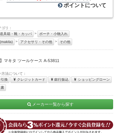
ポイントについて
テゴリ：
>
道具箱・靴・カッパ
ポーチ・小物入れ
>
>
akita)
アクセサリ・その他
その他
：
】マキタ ツールケース A-53811
い方法について：
金引換
クレジットカード
銀行振込
ショッピングローン
収書
メーカー一覧から探す