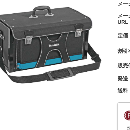
メー
メー
URL
定価
割引
販売
発送
送料
（