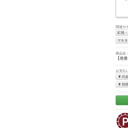
関連カ
釘袋・
マキタ(m
商品名
【廃番
お支払
代
領