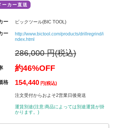
メーカー直送
カー
ビックツール(BIC TOOL)
カー
http://www.bictool.com/products/drillregrind/i
ndex.html
286,000
円(税込)
約46%OFF
率
154,440
価格
円(税込)
注文受付からおよそ2営業日後発送
運賃別途(注意:商品によっては別途運賃が掛
かります。)