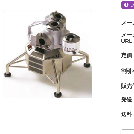
メー
メー
URL
定価
割引
販売
発送
送料