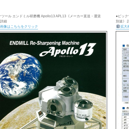
ツール エンドミル研磨機 Apollo13 APL13《メーカー直送・運賃
●ビック
 詳細
別途》 
大画像はこちらをクリック
拡大