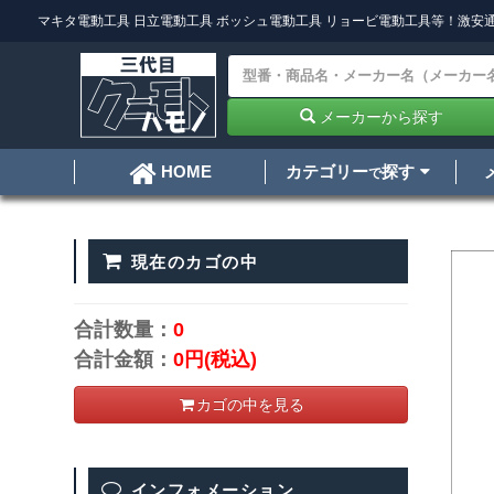
マキタ電動工具
日立電動工具
ボッシュ電動工具
リョービ電動工具
等！激安通
メーカーから探す
カテゴリー
探す
HOME
で
現在のカゴの中
合計数量：
0
合計金額：
0円
(税込)
カゴの中を見る
インフォメーション