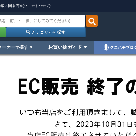
販の国本刃物(クニモトハモノ)
カテゴリから探す
メーカー
探す
お買い物ガイド
クニハモブロ
で