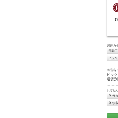
（
関連カ
電動工
ビックツ
商品名
ビック
運賃別
お支払
代
領