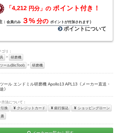
ポイント付き！
「4,212
円分」の
３%
分の
注：
）
会員のみ
ポイントが付加されます
ポイントについて
テゴリ：
>
具
研磨機
>
ール(BicTool)
研磨機
：
ツール エンドミル研磨機 Apollo13 APL13《メーカー直送・
途》
い方法について：
金引換
クレジットカード
銀行振込
ショッピングローン
収書
メーカー一覧から探す