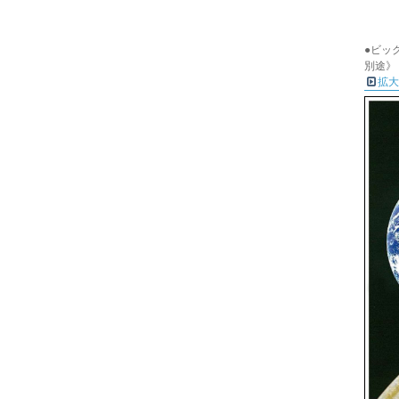
●ビック
別途》
拡