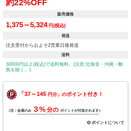
約22%OFF
販売価格
1,375～5,324
円(税込)
発送
注文受付からおよそ2営業日後発送
送料
30000円以上(税込)で送料無料。(注意:北海道・沖縄・離
島を除く。)
「37～145
ポイント付き！
円分」の
３%
分の
（注：
会員のみ
ポイントが付加されます
）
ポイントについて