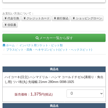
お支払い方法について：
代金引換
クレジットカード
銀行振込
ショッピングローン
領収書
メーカー一覧から探す
ホーム
インパクト用ソケット・ビット類
プラスビット・四角・ヘキサゴンビット(ビット・へックスビット)
商品名
ハイコーキ(日立) ハンマドリル・ハンマ コールドチゼル(溝堀り・角出
し用) ツバ有(丸) 先端幅:21mm 280mm 0098-1925
1,375
販売価格：
円(税込)
商品名