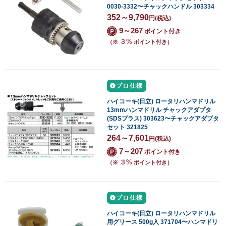
0030-3332〜チャックハンドル 303334
352～9,790
円
(税込)
9～267
ポイント付き
３%
（※
ポイント付き）
プロ仕様
ハイコーキ(日立) ロータリハンマドリル
13mmハンマドリル チャックアダプタ
(SDSプラス) 303623〜チャックアダプタ
セット 321825
264～7,601
円
(税込)
7～207
ポイント付き
３%
（※
ポイント付き）
プロ仕様
ハイコーキ(日立) ロータリハンマドリル
用グリース 500g入 371704〜ハンマドリ