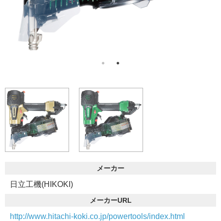
メーカー
日立工機(HIKOKI)
メーカーURL
http://www.hitachi-koki.co.jp/powertools/index.html