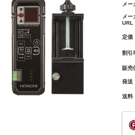
メー
メー
URL
定価
割引
販売
発送
送料