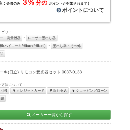
３%
分の
注：
）
会員のみ
ポイントが付加されます
ポイントについて
テゴリ：
>
ー・測量機器
レーザー墨出し器
>
(ハイコーキ/Hitachi/Hikoki)
墨出し器・その他
品
：
ーキ(日立) リモコン受光器セット 0037-0138
い方法について：
金引換
クレジットカード
銀行振込
ショッピングローン
収書
メーカー一覧から探す