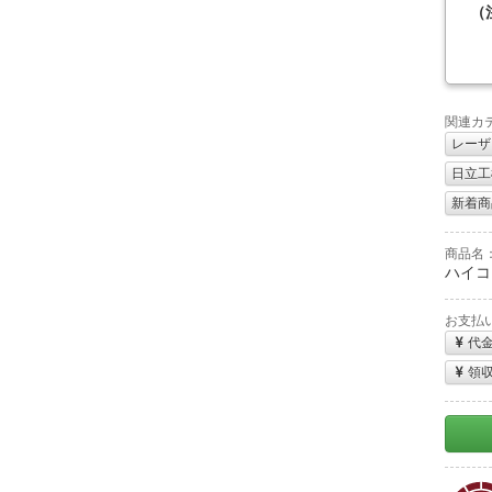
（
関連カ
レーザ
日立工機
新着商
商品名
ハイコ
お支払
代
領