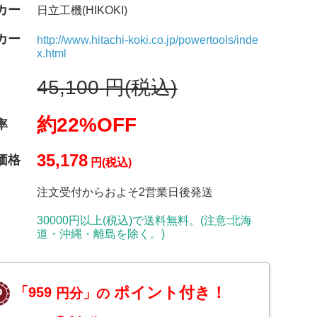
カー
日立工機(HIKOKI)
カー
http://www.hitachi-koki.co.jp/powertools/inde
x.html
45,100
円(税込)
約22%OFF
率
35,178
価格
円(税込)
注文受付からおよそ2営業日後発送
30000円以上(税込)で送料無料。(注意:北海
道・沖縄・離島を除く。)
ポイント付き！
「959
円分」の