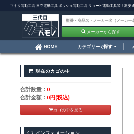
マキタ電動工具
日立電動工具
ボッシュ電動工具
リョービ電動工具
等！激安通
メーカーから探す
カテゴリー
探す
HOME
で
現在のカゴの中
合計数量：
0
合計金額：
0円
(税込)
カゴの中を見る
インフォメーション