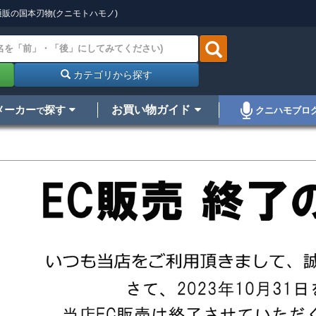
販の国本刃物(クニモトハモノ)
カテゴリから探す
メーカー
探す
お買い物ガイド
クニハモブロ
で