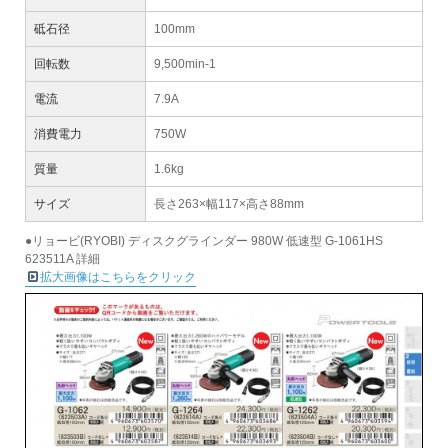
砥石径
100mm
回転数
9,500min-1
電流
7.9A
消費電力
750W
質量
1.6kg
サイズ
長さ263×幅117×高さ88mm
●リョービ(RYOBI) ディスクグラインダー 980W 低速型 G-1061HS
623511A 詳細
拡大画像はこちらをクリック