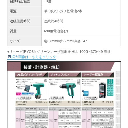
自動補正範囲
±3度
電源
単3形アルカリ乾電池2本
連続使用時間
連続約4時間
質量
690g(電池含む)
サイズ
縦87mm×横92mm×高さ147
●リョービ(RYOBI) グリーンレーザ墨出器 HLL-100G 4370449 詳細
拡大画像はこちらをクリック