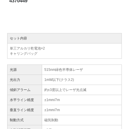
4370449
セット内容
単三アルカリ乾電池×2
キャリングバッグ
光源
515nm緑色半導体レーザ
光出力
1mW以下(クラス2)
傾斜アラーム
約±3度以上でレーザ光点滅
水平ライン精度
±1mm/7m
垂直ライン精度
±1mm/7m
制動方式
磁気制動