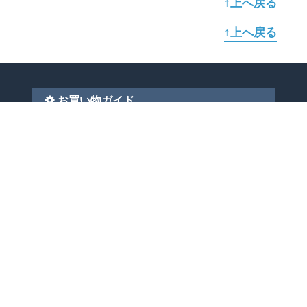
↑上へ戻る
↑上へ戻る
お買い物ガイド
お支払い方法
配送・送料について
ショッピングローン
（オリコWEBクレジット）
ご利用可能なクレジットカード
当サイトについて
ご利用方法
ポイントについて
アフターサービス
ご友人紹介キャンペーン
FAQ よくある質問
お問い合わせ