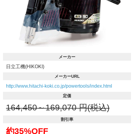
メーカー
日立工機(HIKOKI)
メーカーURL
http://www.hitachi-koki.co.jp/powertools/index.html
定価
164,450～169,070
円(税込)
割引率
約35%OFF