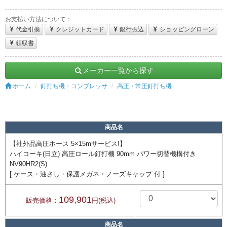
お支払い方法について：
代金引換
クレジットカード
銀行振込
ショッピングローン
領収書
メーカー一覧から探す
ホーム
釘打ち機・コンプレッサ
高圧・常圧釘打ち機
商品名
【社外品高圧ホース 5×15mサービス!】
ハイコーキ(日立) 高圧ロール釘打機 90mm パワー切替機構付き
NV90HR2(S)
[ ケース・油さし・保護メガネ・ノーズキャップ 付 ]
109,901
販売価格：
円(税込)
商品名